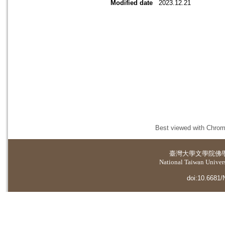
Modified date
2023.12.21
Best viewed with Chrome
臺灣大學
文學院佛
National Taiwan Universi
doi:10.6681