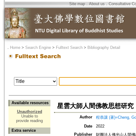
Site map
．
About us
．
Consultative C
．
Home
>
Search Engine
>
Fulltext Search
>
Bibliography Detail
Available resources
星雲大師人間佛教思想研究
Unauthorized
Unable to
Author
程恭讓 (著)=Cheng, Gong
provide reading
Date
2022
Extra service
Publisher
財團法人佛光山人間佛