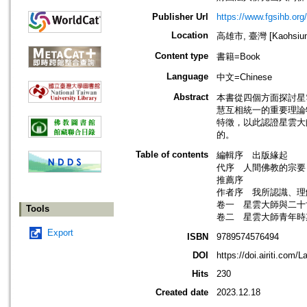
Publisher Url
https://www.fgsihb.or
Location
高雄市, 臺灣 [Kaohsiung 
Content type
書籍=Book
Language
中文=Chinese
Abstract
本書從四個方面探討星
慧互相統一的重要理論
特徵，以此認證星雲大
的。
Table of contents
編輯序 出版緣起
代序 人間佛教的宗
推薦序
作者序 我所認識、
卷一 星雲大師與二十
Tools
卷二 星雲大師青年時
Export
ISBN
9789574576494
DOI
https://doi.airiti.co
Hits
230
Created date
2023.12.18