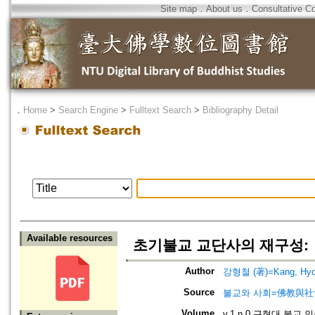
Site map
．
About us
．
Consultative C
．
Home
>
Search Engine
>
Fulltext Search
>
Bibliography Detail
Available resources
초기불교 교단사의 재구성:
Author
강형철 (著)=Kang, Hyog-
Source
불교와 사회=佛教與社會=The 
Volume
v.1 n.0 근현대 불교 