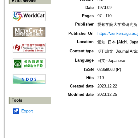
Extra service
Date
1973.09
Pages
97 - 110
Publisher
愛知学院大学禅研究所
Publisher Url
https://zenken.agu.ac.
Location
愛知, 日本 [Aichi, Japa
Content type
期刊論文=Journal Artic
Language
日文=Japanese
ISSN
02859068 (P)
Hits
219
Created date
2023.12.22
Modified date
2023.12.25
Tools
Export