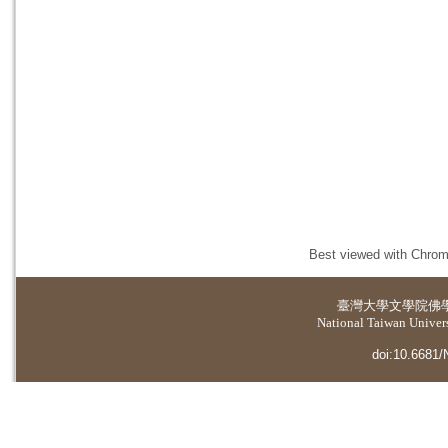
Best viewed with Chrome
臺灣大學
文學院佛
National Taiwan Universi
doi:10.6681