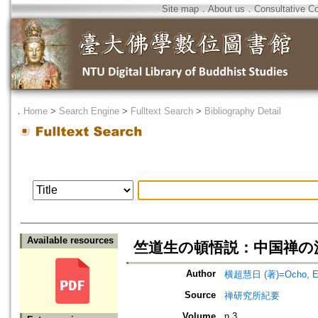
Site map
．
About us
．
Consultative C
．
Home
>
Search Engine
>
Fulltext Search
>
Bibliography Detail
Available resources
竺道生の頓悟説：中国禅の
Author
横超慧日 (著)=Ocho, Eni
Source
禅研究所紀要
Volume
n.3