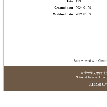
Hits
123
Created date
2024.01.09
Modified date
2024.01.09
Best viewed with Chrome
臺灣大學
文學院佛
National Taiwan Universi
doi:10.6681