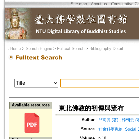
Site map
．
About us
．
Consultative C
．
Home
>
Search Engine
>
Fulltext Search
>
Bibliography Detail
Available resources
東北佛教的初傳與流布
Author
邱高興 (著)
;
韓朝忠 (著
Source
社會科學戰線=Social Sci
Volume
n.10