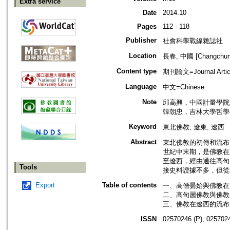
Extra service
Date
2014.10
Pages
112 - 118
Publisher
社會科學戰線雜誌社
Location
長春, 中國 [Changchun,
Content type
期刊論文=Journal Artic
Language
中文=Chinese
Note
邱高興，中國計量學院
韓朝忠，吉林大學哲學
Keyword
東北佛教; 遼東; 遼西
Abstract
東北佛教的初傳和流布
世紀中末期，是佛教在
至遼西，經由通往高句
Tools
接史料證據不多，但從
Export
Table of contents
一、高僧曇始與佛教在遼
二、高句麗佛教與佛教在
三、佛教在遼西的流布 
ISSN
02570246 (P); 0257024