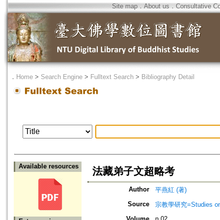
Site map
．
About us
．
Consultative C
．
Home
>
Search Engine
>
Fulltext Search
>
Bibliography Detail
Available resources
法藏弟子文超略考
Author
平燕紅 (著)
Source
宗教學研究=Studies on r
Volume
n.02