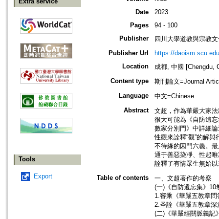
Extra service
Date
2023
Pages
94 - 100
Publisher
四川大學道教與宗教文
Publisher Url
https://daoism.scu.edu
Location
成都, 中國 [Chengdu, C
Content type
期刊論文=Journal Artic
Language
中文=Chinese
Abstract
文超，作為華嚴大家法
很大可能為《自防遺忘
數家分別門》中詳細論
性觀來詮釋“觀”的解
不待緣的因門六義。最
通于善惡染凈、性起唯
Tools
詮釋了有情眾生無始以
Export
Table of contents
一、文超著作的考察
(一)《自防遺忘集》10
1.審乘《華嚴五教章問
2.圣詮《華嚴五教章深
(二)《華嚴經關脈義記