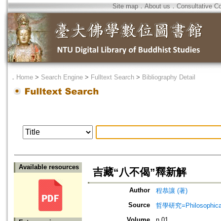
Site map
．
About us
．
Consultative C
．
Home
>
Search Engine
>
Fulltext Search
>
Bibliography Detail
Available resources
吉藏“八不偈”釋新解
Author
程恭讓 (著)
Source
哲學研究=Philosophical
Volume
n.01