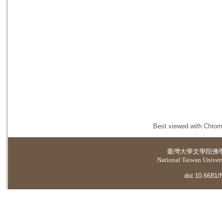
Best viewed with Chrome
臺灣大學
文學院佛
National Taiwan Universi
doi:10.6681