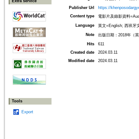
Extra service
Publisher Url
https://khenposodargye
Content type
電影片及錄影資料=Audio
Language
英文=English; 西班牙文
Note
出版日期：2018年（
Hits
611
Created date
2024.03.11
Modified date
2024.03.11
Tools
Export