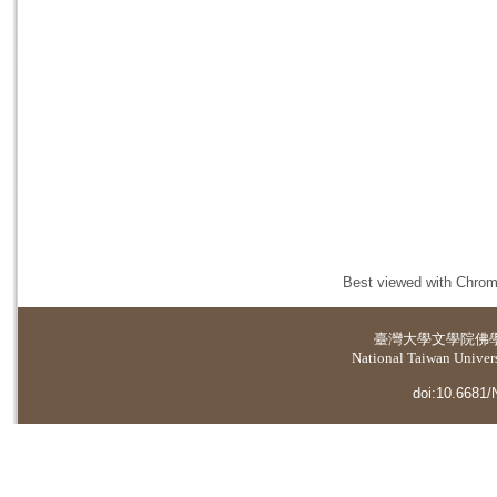
Best viewed with Chrome
臺灣大學
文學院佛
National Taiwan Universi
doi:10.6681