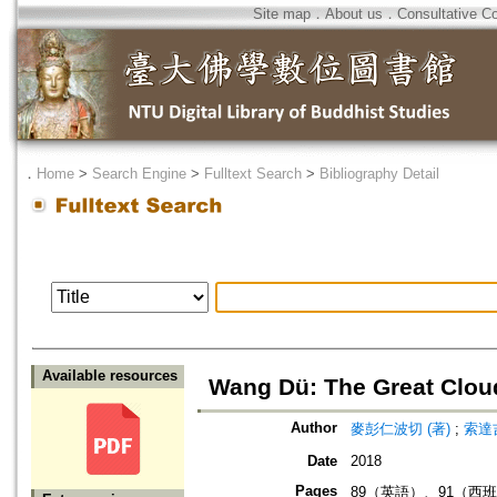
Site map
．
About us
．
Consultative C
．
Home
>
Search Engine
>
Fulltext Search
>
Bibliography Detail
Available resources
Wang Dü: The Great 
Author
麥彭仁波切 (著)
;
索達
Date
2018
Pages
89（英語）、91（西