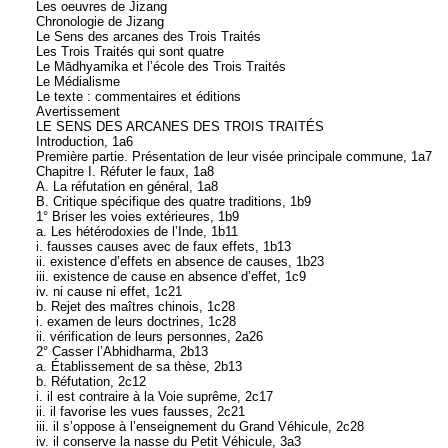
Les oeuvres de Jizang
Chronologie de Jizang
Le Sens des arcanes des Trois Traités
Les Trois Traités qui sont quatre
Le Mādhyamika et l’école des Trois Traités
Le Médialisme
Le texte : commentaires et éditions
Avertissement
LE SENS DES ARCANES DES TROIS TRAITÉS
Introduction, 1a6
Première partie. Présentation de leur visée principale commune, 1a7
Chapitre I. Réfuter le faux, 1a8
A. La réfutation en général, 1a8
B. Critique spécifique des quatre traditions, 1b9
1° Briser les voies extérieures, 1b9
a. Les hétérodoxies de l’Inde, 1b11
i. fausses causes avec de faux effets, 1b13
ii. existence d’effets en absence de causes, 1b23
iii. existence de cause en absence d’effet, 1c9
iv. ni cause ni effet, 1c21
b. Rejet des maîtres chinois, 1c28
i. examen de leurs doctrines, 1c28
ii. vérification de leurs personnes, 2a26
2° Casser l’Abhidharma, 2b13
a. Établissement de sa thèse, 2b13
b. Réfutation, 2c12
i. il est contraire à la Voie suprême, 2c17
ii. il favorise les vues fausses, 2c21
iii. il s’oppose à l’enseignement du Grand Véhicule, 2c28
iv. il conserve la nasse du Petit Véhicule, 3a3