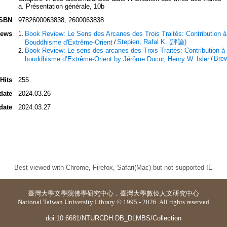
a. Présentation générale, 10b
ISBN
9782600063838; 2600063838
iews
Book Review: Le Sens des Arcanes des Trois Traités: Contribution 
Stepien, Rafal K. (評論)
Bouddhisme d'Extrême-Orient
/
Book Review: Le sens des arcanes des Trois Traités: Contribution à
Brew
bouddhisme d’Extrême-Orient by Jérôme Ducor, Henry W. Isler
/
Hits
255
date
2024.03.26
date
2024.03.27
Best viewed with Chrome, Firefox, Safari(Mac) but not supported IE
臺灣大學
文學院佛學研究中心
．
臺灣大學數位人文研究中心
National Taiwan University Library © 1995 - 2026. All rights reserved
doi:10.6681/NTURCDH.DB_DLMBS/Collection