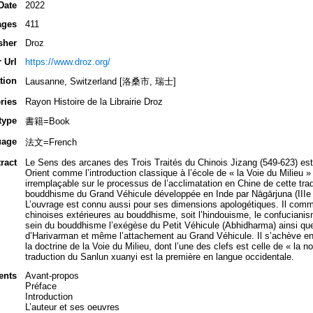
Date
2022
ages
411
sher
Droz
 Url
https://www.droz.org/
tion
Lausanne, Switzerland [洛桑市, 瑞士]
ries
Rayon Histoire de la Librairie Droz
type
書籍=Book
uage
法文=French
ract
Le Sens des arcanes des Trois Traités du Chinois Jizang (549-623) es
Orient comme l’introduction classique à l’école de « la Voie du Milieu
irremplaçable sur le processus de l’acclimatation en Chine de cette tra
bouddhisme du Grand Véhicule développée en Inde par Nāgārjuna (IIIe s
L’ouvrage est connu aussi pour ses dimensions apologétiques. Il comme
chinoises extérieures au bouddhisme, soit l’hindouisme, le confucianism
sein du bouddhisme l’exégèse du Petit Véhicule (Abhidharma) ainsi que l
d’Harivarman et même l’attachement au Grand Véhicule. Il s’achève en
la doctrine de la Voie du Milieu, dont l’une des clefs est celle de « la n
traduction du Sanlun xuanyi est la première en langue occidentale.
ents
Avant-propos
Préface
Introduction
L’auteur et ses oeuvres