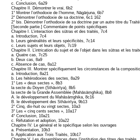
c. Conclusion, 6a29
Chapitre II. Démontrer le vrai, 6b2
1° Montrer l’orthodoxie de l’homme, Nāgārjuna, 6b7
2° Démontrer l’orthodoxie de sa doctrine, 6c1 162
2° bis. Démontrer l’orthodoxie de sa doctrine par un autre titre du Traité
[Seconde partie.] Commentaire de points spécifiques
Chapitre I. L’interaction des sūtras et des traités, 7c4
a. Introduction, 7c4
b. Leurs généralités et leurs spécificités, 7c14
c. Leurs sujets et leurs objets, 7c19
Chapitre II. L’intrication du sujet et de l’objet dans les sūtras et les trai
a. Quatre cas, 7c25
b. Deux cas, 8a9
c. Absence de cas, 8a12
Chapitre III. Montrer spécifiquement les circonstances de la compositio
a. Introduction, 8a21
b. Les hétérodoxies des sectes, 8a29
1° Les « deux sectes », 8b3
la secte du Doyen (Sthāvirīya), 8b5
la secte de la Grande Assemblée (Mahāsāṃghika), 8b8
A. le développement du Mahāsāṃghika, 8c16
B. le développement des Sthāvirīya, 9b13
2° Cinq, dix-huit ou vingt sectes, 10a3
3° Les « cinq cents sectes », 10a17
4° Conclusion, 10a21
c. Réfutation et adoption, 10a22
Chapitre IV. Le général et le spécifique selon les ouvrages
a. Présentation, 10b3
b. Application aux Trois Traités, 10b17
Chapitre V. Les dissemblances dans l’institution des titres des traités