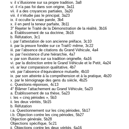
v. il s’illusionne sur sa propre tradition, 3a8
vi. il n’a pas foi dans son origine, 3a11
vii. il a des croyances partiales, 3a20
viii. il n’étudie pas le principal, 3a23
ix. il occulte la vraie parole, 3b4
x. il en perd la teneur parfaite, 3b11
3° Rejeter le Traité de la Démonstration de la réalité, 3b16
a. Établissement de sa doctrine, 3b16
b. Réfutation, 3c1
i. par l’attestation de son ancienne préface, 3c10
ii. par la preuve fondée sur ce Trait© même, 3c22
iii. par l’absence de citations du Grand Véhicule, 4a4
iv. par l’existence d’une hiérarchie, 4a7
v. par son illusion sur sa tradition originelle, 4a16
vi. par la distinction entre le Grand Véhicule et le Petit, 4a24
vii. ar leur comparaison qualitative, 4b7
viii. par l’absence d’équivalence mutuelle, 4b10
ix. par son atteinte à la compréhension et à la pratique, 4b20
x. par le témoignage des gens du siècle, 4b25
c. Questions-réponses, 4c13
4° Blâmer l’attachement au Grand Véhicule, 5a23
a. Établissement de sa thèse, 5a23
i. les « cinq périodes », 5b3
ii. les deux vérités, 5b15
b. Réfutation
i.a. Questionnement sur les cinq périodes, 5b17
i.b. Objection contre les cinq périodes, 5b27
Objection générale, 5b28
Objections spécifique, 5c21
ii. Objections contre les deux vérités, 6a16