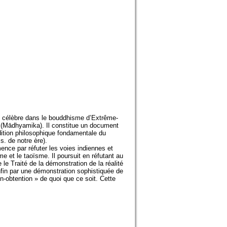
t célèbre dans le bouddhisme d’Extrême-
 » (Mādhyamika). Il constitue un document
dition philosophique fondamentale du
. de notre ère).
nce par réfuter les voies indiennes et
e et le taoïsme. Il poursuit en réfutant au
e Traité de la démonstration de la réalité
fin par une démonstration sophistiquée de
on-obtention » de quoi que ce soit. Cette