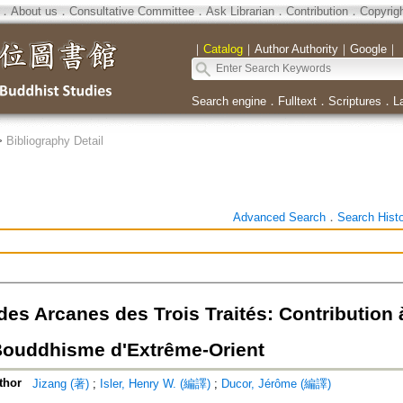
．
About us
．
Consultative Committee
．
Ask Librarian
．
Contribution
．
Copyrig
｜
Catalog
｜
Author Authority
｜
Google
｜
Search engine
．
Fulltext
．
Scriptures
．
L
>
Bibliography Detail
Advanced Search
．
Search Hist
des Arcanes des Trois Traités: Contribution
Bouddhisme d'Extrême-Orient
thor
Jizang (著)
;
Isler, Henry W. (編譯)
;
Ducor, Jérôme (編譯)