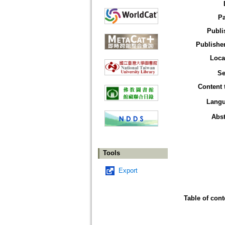
P
Publi
Publisher
Loca
Se
Content 
Lang
Abst
Tools
Export
Table of cont