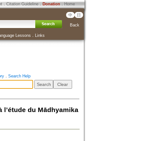
ht
．
Citation Guideline
．
Donation
．
Home
中
日
Back
anguage Lessons
．
Links
ory
．
Search Help
 à l’étude du Mādhyamika