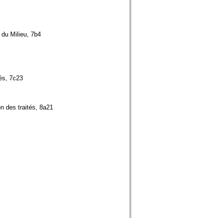
 du Milieu, 7b4
tés, 7c23
n des traités, 8a21