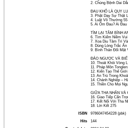
2. Chúng Bệnh Dai D
ĐAU KHỔ LÀ QUY L
3. Phật Dạy Sự Thật 
4. Luật Vô Thường 55
5. Ai Ốm Đau? Ai Đau
TÌM LẠI TÂM BÌNH 
6. Tìm Kiếm Niềm Vui
7. Xoa Dịu Tâm Trí V
8. Dùng Lòng Trắc Ẩn
9. Bình Thản Đối Mặt
ĐẢO NGƯỢC VÀ BIẾ
10. Thoát Khỏi Vòng 
11. Pháp Môn Tongle
12. Kiến Tạo Thế Giới
13. An Trú Trong Kho
14. Chánh Nghiệp – H
15. Thiền Cho Mọi Ng
GIỮA THA NHÂN VÀ
16. Giao Tiếp Cẩn Trọ
17. Kết Nối Với Tha 
18. Lời Kết 275
ISBN
9786047454228 (pbk)
Hits
144