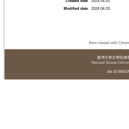
Created date
2024.04.03
Modified date
2024.04.03
Best viewed with Chrome
臺灣大學
文學院佛
National Taiwan Universi
doi:10.6681