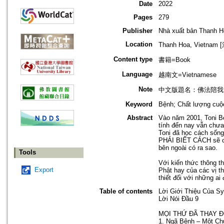
Date
2022
Pages
279
Publisher
Nhà xuất bản Thanh H
Location
Thanh Hoa, Vietna
Content type
書籍=Book
Language
越南文=Vietnamese
Note
中文版題名：佛法陪我走
Keyword
Bệnh; Chất lượng cuộc
Abstract
Vào năm 2001, Toni Be
tính đến nay vẫn chưa
Toni đã học cách sống
PHẢI BIẾT CÁCH sẽ ch
bên ngoài có ra sao.
Tools
Với kiến thức thông t
Export
Phật hay của các vị t
thiết đối với những a
Table of contents
Lời Giới Thiệu Của Sy
Lời Nói Đầu 9
MỌI THỨ ĐÃ THAY Đ
1. Ngã Bệnh – Một Ch