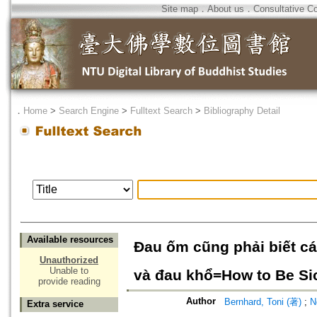
Site map
．
About us
．
Consultative C
．
Home
>
Search Engine
>
Fulltext Search
>
Bibliography Detail
Available resources
Đau ốm cũng phải biết các
Unauthorized
Unable to
và đau khổ=How to Be Si
provide reading
Author
Bernhard, Toni (著)
;
N
Extra service