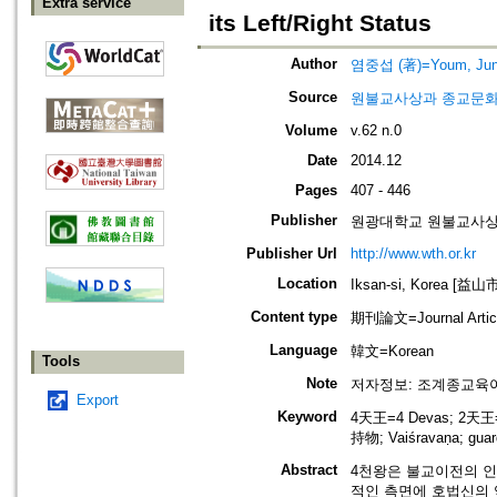
Extra service
its Left/Right Status
Author
염중섭 (著)=Youm, Jung
Source
원불교사상과 종교문화=Won-B
Volume
v.62 n.0
Date
2014.12
Pages
407 - 446
Publisher
원광대학교 원불교사상연구원=Th
Publisher Url
http://www.wth.or.kr
Location
Iksan-si, Korea [益山
Content type
期刊論文=Journal Artic
Language
韓文=Korean
Tools
Note
저자정보: 조계종교육아사리(
Export
Keyword
4天王=4 Devas; 2天王
持物; Vaiśravaṇa; guard
Abstract
4천왕은 불교이전의 
적인 측면에 호법신의 