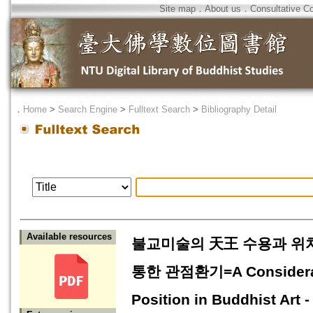
Site map
．
About us
．
Consultative C
．
Home
>
Search Engine
>
Fulltext Search
>
Bibliography Detail
Available resources
불교미술의 天王 수용과 위
통한 관점환기=A Considerati
Position in Buddhist Art 