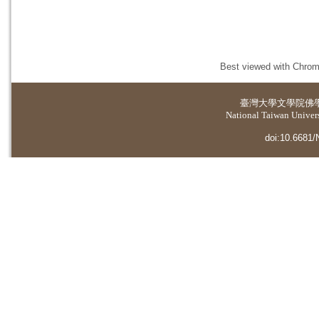
Best viewed with Chrome
臺灣大學
文學院佛
National Taiwan Universi
doi:10.6681