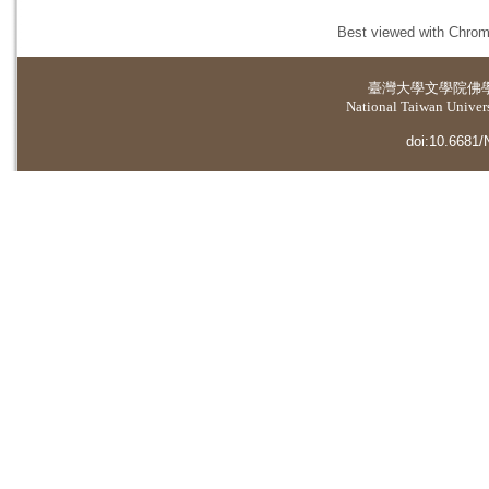
Best viewed with Chrome
臺灣大學
文學院佛
National Taiwan Universi
doi:10.6681