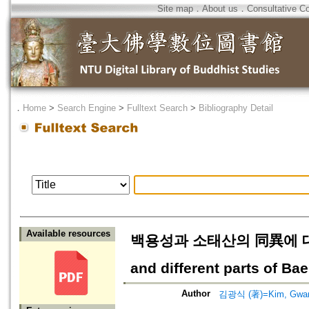
Site map
．
About us
．
Consultative C
．
Home
>
Search Engine
>
Fulltext Search
>
Bibliography Detail
Available resources
백용성과 소태산의 同異에 대한 몇가
and different parts of B
Author
김광식 (著)=Kim, Gwang