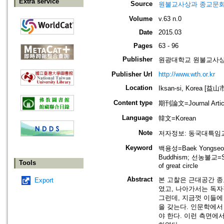
Extra service
Source
원불교사상과 종교문화=Won-B
Volume
v.63 n.0
Date
2015.03
Pages
63 - 96
Publisher
원광대학교 원불교사상연구원=Th
Publisher Url
http://www.wth.or.kr
Location
Iksan-si, Korea [益
Content type
期刊論文=Journal Artic
Language
韓文=Korean
Note
저자정보: 동국대특임교수(ji
Keyword
백용성=Baek Yongseo
Buddhism; 선농불교=Seo
Tools
of great circle
Abstract
본 고찰은 근대공간 종
Export
였고, 나아가서는 독자
그런데, 지금껏 이들에
을 갖는다. 인문학에서
야 한다. 이런 측면에