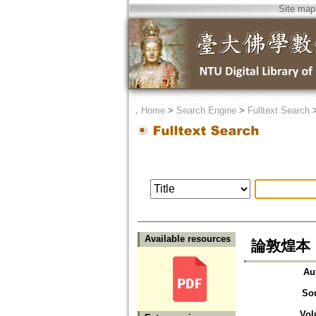
Site map
．
Home
>
Search Engine
>
Fulltext Search
Available resources
論敦煌本
Au
So
Vol