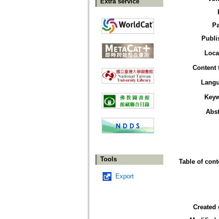
Extra service
P
Publi
Loca
Content 
Lang
Key
Abst
Tools
Table of cont
Export
Created 