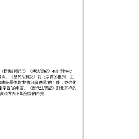
書《楞伽師資記》《傳法寶紀》有針對性批
繼承。《歷代法寶記》對北宗禪的批判，主
跋陀羅作為“楞伽師資傳承”的可能，亦強化
定宗旨”的申言。《歷代法寶記》對北宗禪的
與實踐方面不斷完善的自覺。