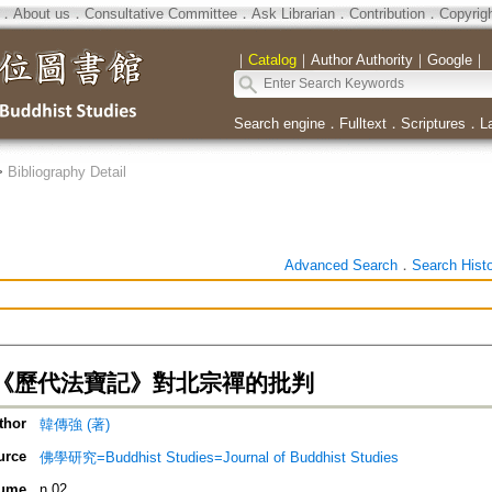
．
About us
．
Consultative Committee
．
Ask Librarian
．
Contribution
．
Copyrig
｜
Catalog
｜
Author Authority
｜
Google
｜
Search engine
．
Fulltext
．
Scriptures
．
L
>
Bibliography Detail
Advanced Search
．
Search Hist
《歷代法寶記》對北宗禪的批判
thor
韓傳強 (著)
urce
佛學研究=Buddhist Studies=Journal of Buddhist Studies
ume
n.02