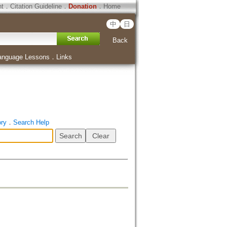
ht
．
Citation Guideline
．
Donation
．
Home
中
日
Back
anguage Lessons
．
Links
ory
．
Search Help