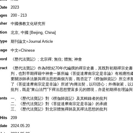
Date
2023
ages
200 - 213
sher
中國佛教文化研究所
tion
北京, 中國 [Beijing, China]
type
期刊論文=Journal Article
uage
中文=Chinese
word
《歷代法寶記》; 北宗禪; 無住; 體無; 神會
ract
《歷代法寶記》作為8世紀70年代編撰的禪宗史書，其既對初期禪宗史
判，也對早期禪籍中神會一脈所編《菩提達摩南宗定是非論》有相應性
要關涉師承法脈與禪法思想兩個方面，既否定了《楞伽師資記》所立求那
了《菩提達摩南宗定是非論》所述“內傳法契，以印證心；外傳袈裟，以
批判，既是“東山法門”下禪法思想豐富多元的體現，亦是初期禪在理論
ents
一、《歷代法寶記》對《楞伽師資記》及其輯錄者的批判
二、《歷代法寶記》對《菩提達摩南宗定是非論》的承續
三、《歷代法寶記》對北宗體無禪師及其禪法思想的批判
Hits
209
date
2024.05.20