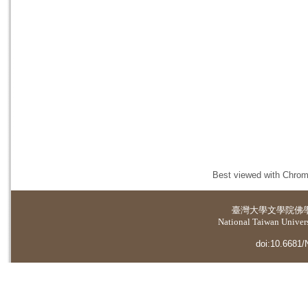
Best viewed with Chrome
臺灣大學
文學院佛
National Taiwan Universi
doi:10.6681