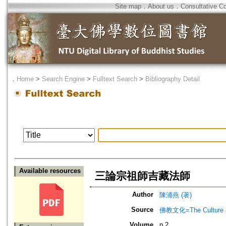
Site map
．
About us
．
Consultative C
．
Home
>
Search Engine
>
Fulltext Search
>
Bibliography Detail
Available resources
三論宗祖師吉藏法師
Author
陳浦燕 (著)
Source
佛教文化=The Culture of
Volume
n.2