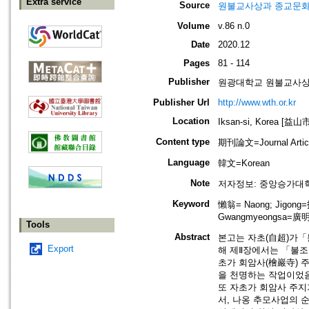
Extra service
Source
원불교사상과 종교문화=Won-B
Volume
v.86 n.0
Date
2020.12
Pages
81 - 114
Publisher
원광대학교 원불교사상연구원=Th
Publisher Url
http://www.wth.or.kr
Location
Iksan-si, Korea [益山
Content type
期刊論文=Journal Artic
Language
韓文=Korean
Note
저자정보: 중앙승가대학교 불
Keyword
懶翁= Naong; Jigong
Gwangmyeongsa=廣
Tools
Abstract
본고는 자초(自超)가
Export
해 제Ⅱ장에서는 「불조
초가 회암사(檜巖寺) 
을 천명하는 작업이었음
또 자초가 회암사 주지
서, 나옹 추모사업의 