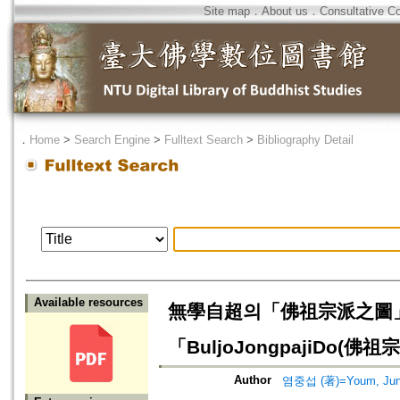
Site map
．
About us
．
Consultative C
．
Home
>
Search Engine
>
Fulltext Search
>
Bibliography Detail
Available resources
無學自超의「佛祖宗派之圖」 작성목적
「BuljoJongpajiDo(佛祖宗
Author
염중섭 (著)=Youm, Jung