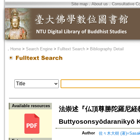
Site map
．
About us
．
Consultative C
．
Home
>
Search Engine
>
Fulltext Search
>
Bibliography Detail
Available resources
法崇述『仏頂尊勝陀羅尼経教迹義記』訳
Buttyosonsyōdaranikyō Ky
Author
佐々木大樹 (著)=Sasaki, 