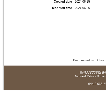
Created date
2024.06.25
Modified date
2024.06.25
Best viewed with Chrome
臺灣大學
文學院佛
National Taiwan Universi
doi:10.6681