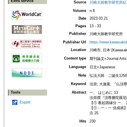
Extra service
Source
川崎大師教学研究所紀要=Journa
Volume
n.8
Date
2023.03.21
Pages
13 - 33
Publisher
川崎大師教学研究所
Publisher Url
https://www.kawasakid
Location
川崎市, 日本 [Kawasaki-
Content type
期刊論文=Journal Artic
Language
日文=Japanese
Note
弘法大師 ご誕生125
Keyword
法崇; 大迦葉; 『仏頂
Tools
Abstract
一、 はじめに 13
法崇撰『頂尊勝陀羅尼経
Export
【① 教起因縁分 一、 
【①－一－一 信成就】 
注 25
Hits
230