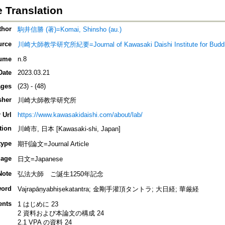
 Translation
thor
駒井信勝 (著)=Komai, Shinsho (au.)
urce
川崎大師教学研究所紀要=Journal of Kawasaki Daishi Institute for Buddhi
ume
n.8
Date
2023.03.21
ges
(23) - (48)
sher
川崎大師教学研究所
 Url
https://www.kawasakidaishi.com/about/lab/
tion
川崎市, 日本 [Kawasaki-shi, Japan]
type
期刊論文=Journal Article
age
日文=Japanese
Note
弘法大師 ご誕生1250年記念
ord
Vajrapāṇyabhiṣekatantra; 金剛手灌頂タントラ; 大日経; 華厳経
ents
1 はじめに 23
2 資料および本論文の構成 24
2.1 VPA の資料 24