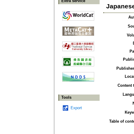
Extra service
Japanese
Au
So
Vol
Pa
Publi
Publisher
Loca
Content 
Langu
Tools
Export
Keyw
Table of cont