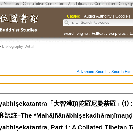
．
About us
．
Consultative Committee
．
Ask Librarian
．
Contribution
．
Copyrig
｜
Catalog
｜
Author Authority
｜
Google
｜
Search engine
．
Fulltext
．
Scriptures
．
L
>
Bibliography Detail
Advanced Search
．
Search Hist
pāṇyabhiṣekatantra「大智灌頂陀羅尼曼荼
=The *Mahājñānābhiṣekadhāraṇīmaṇḍal
abhiṣekatantra, Part 1: A Collated Tibetan 