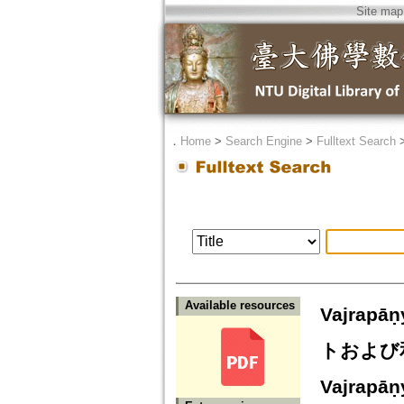
Site map
．
Home
>
Search Engine
>
Fulltext Search
Available resources
Vajra
トおよび和訳註
Vajrapāṇy