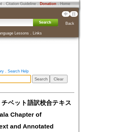
ht
．
Citation Guideline
．
Donation
．
Home
中
日
Back
anguage Lessons
．
Links
ory
．
Search Help
羅」⑴：チベット語訳校合テキス
a Chapter of
Text and Annotated