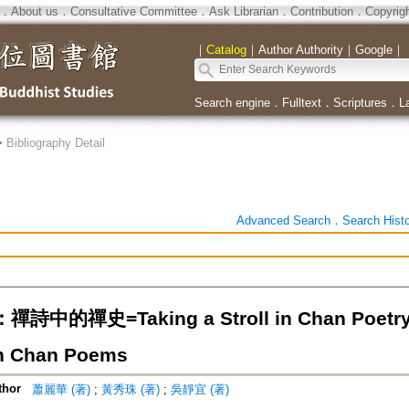
．
About us
．
Consultative Committee
．
Ask Librarian
．
Contribution
．
Copyrig
｜
Catalog
｜
Author Authority
｜
Google
｜
Search engine
．
Fulltext
．
Scriptures
．
L
>
Bibliography Detail
Advanced Search
．
Search Hist
中的禪史=Taking a Stroll in Chan Poetry:
in Chan Poems
thor
蕭麗華 (著)
;
黃秀珠 (著)
;
吳靜宜 (著)