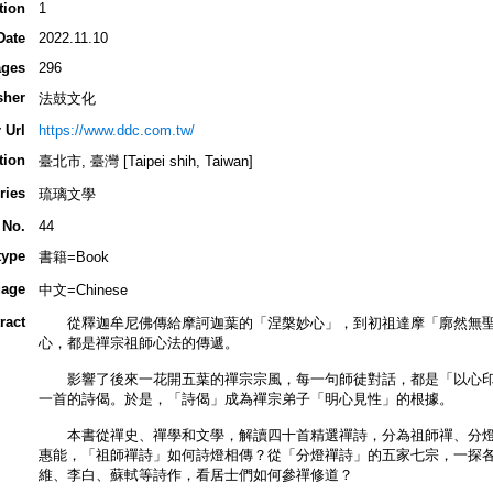
tion
1
Date
2022.11.10
ges
296
sher
法鼓文化
 Url
https://www.ddc.com.tw/
tion
臺北市, 臺灣 [Taipei shih, Taiwan]
ries
琉璃文學
 No.
44
type
書籍=Book
age
中文=Chinese
ract
從釋迦牟尼佛傳給摩訶迦葉的「涅槃妙心」，到初祖達摩「廓然無聖
心，都是禪宗祖師心法的傳遞。
影響了後來一花開五葉的禪宗宗風，每一句師徒對話，都是「以心印
一首的詩偈。於是，「詩偈」成為禪宗弟子「明心見性」的根據。
本書從禪史、禪學和文學，解讀四十首精選禪詩，分為祖師禪、分燈
惠能，「祖師禪詩」如何詩燈相傳？從「分燈禪詩」的五家七宗，一探
維、李白、蘇軾等詩作，看居士們如何參禪修道？