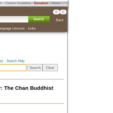
ht
．
Citation Guideline
．
Donation
．
Home
中
日
Back
anguage Lessons
．
Links
ory
．
Search Help
 The Chan Buddhist