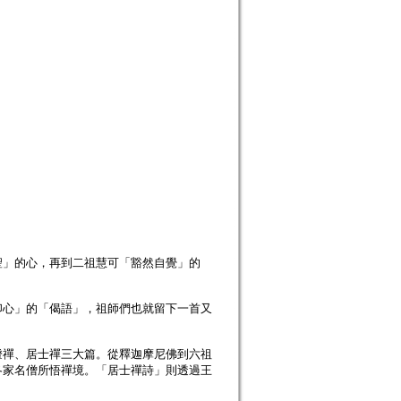
」的心，再到二祖慧可「豁然自覺」的
心」的「偈語」，祖師們也就留下一首又
禪、居士禪三大篇。從釋迦摩尼佛到六祖
各家名僧所悟禪境。「居士禪詩」則透過王