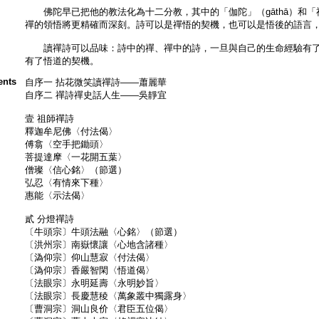
佛陀早已把他的教法化為十二分教，其中的「伽陀」（gāthā）和「祇
禪的領悟將更精確而深刻。詩可以是禪悟的契機，也可以是悟後的語言
讀禪詩可以品味：詩中的禪、禪中的詩，一旦與自己的生命經驗有了
有了悟道的契機。
ents
自序一 拈花微笑讀禪詩——蕭麗華
自序二 禪詩禪史話人生——吳靜宜
壹 祖師禪詩
釋迦牟尼佛〈付法偈〉
傅翕〈空手把鋤頭〉
菩提達摩〈一花開五葉〉
僧璨〈信心銘〉（節選）
弘忍〈有情來下種〉
惠能〈示法偈〉
貳 分燈禪詩
〔牛頭宗〕牛頭法融〈心銘〉（節選）
〔洪州宗〕南嶽懷讓〈心地含諸種〉
〔溈仰宗〕仰山慧寂〈付法偈〉
〔溈仰宗〕香嚴智閑〈悟道偈〉
〔法眼宗〕永明延壽〈永明妙旨〉
〔法眼宗〕長慶慧稜〈萬象叢中獨露身〉
〔曹洞宗〕洞山良价〈君臣五位偈〉