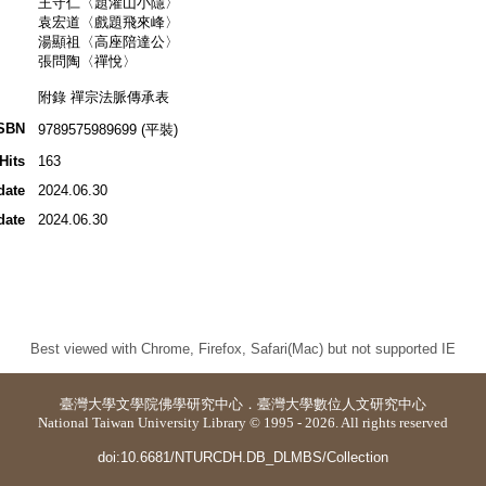
王守仁〈題灌山小隱〉
袁宏道〈戲題飛來峰〉
湯顯祖〈高座陪達公〉
張問陶〈禪悅〉
附錄 禪宗法脈傳承表
SBN
9789575989699 (平裝)
Hits
163
date
2024.06.30
date
2024.06.30
Best viewed with Chrome, Firefox, Safari(Mac) but not supported IE
臺灣大學
文學院佛學研究中心
．
臺灣大學數位人文研究中心
National Taiwan University Library © 1995 - 2026. All rights reserved
doi:10.6681/NTURCDH.DB_DLMBS/Collection