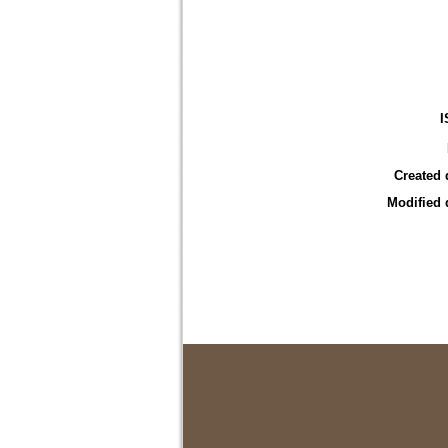
I
Created 
Modified 