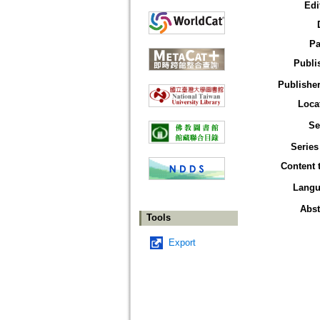
Edi
Pa
Publi
Publisher
Loca
Se
Series
Content 
Langu
Abst
Tools
Export