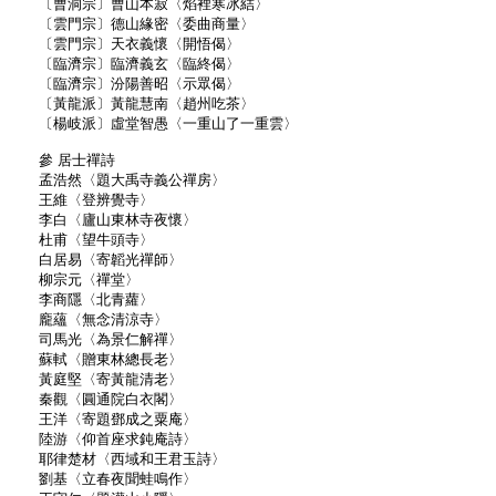
〔曹洞宗〕曹山本寂〈焰裡寒冰結〉
〔雲門宗〕德山緣密〈委曲商量〉
〔雲門宗〕天衣義懷〈開悟偈〉
〔臨濟宗〕臨濟義玄〈臨終偈〉
〔臨濟宗〕汾陽善昭〈示眾偈〉
〔黃龍派〕黃龍慧南〈趙州吃茶〉
〔楊岐派〕虛堂智愚〈一重山了一重雲〉
參 居士禪詩
孟浩然〈題大禹寺義公禪房〉
王維〈登辨覺寺〉
李白〈廬山東林寺夜懷〉
杜甫〈望牛頭寺〉
白居易〈寄韜光禪師〉
柳宗元〈禪堂〉
李商隱〈北青蘿〉
龐蘊〈無念清涼寺〉
司馬光〈為景仁解禪〉
蘇軾〈贈東林總長老〉
黃庭堅〈寄黃龍清老〉
秦觀〈圓通院白衣閣〉
王洋〈寄題鄧成之粟庵〉
陸游〈仰首座求鈍庵詩〉
耶律楚材〈西域和王君玉詩〉
劉基〈立春夜聞蛙鳴作〉