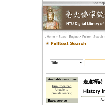
Site map
．
Home
>
Search Engine
>
Fulltext Search
Available resources
走進禪詩：禪詩
Unauthorized
Unable to
History 
provide reading
Au
Extra service