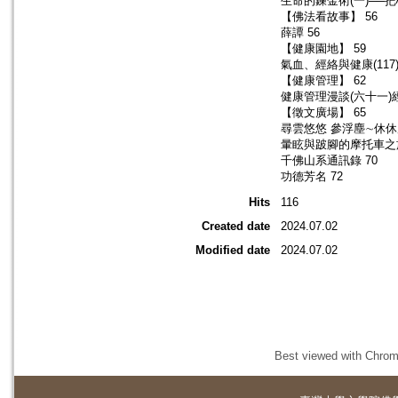
生命的鍊金術(一)──把
【佛法看故事】 56
薛譚 56
【健康園地】 59
氣血、經絡與健康(117)
【健康管理】 62
健康管理漫談(六十一)經
【徵文廣場】 65
尋雲悠悠 參浮塵∼休休
暈眩與跛腳的摩托車之旅
千佛山系通訊錄 70
功德芳名 72
Hits
116
Created date
2024.07.02
Modified date
2024.07.02
Best viewed with Chrome