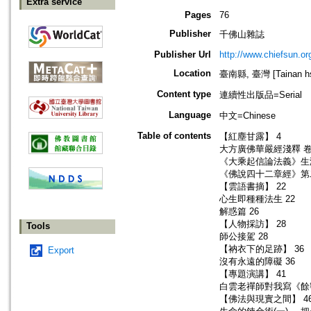
Extra service
Pages
76
Publisher
千佛山雜誌
Publisher Url
http://www.chiefsun.or
Location
臺南縣, 臺灣 [Tainan hsi
Content type
連續性出版品=Serial
Language
中文=Chinese
Table of contents
【紅塵甘露】 4
大方廣佛華嚴經淺釋 卷
《大乘起信論法義》生
《佛說四十二章經》第二
【雲語書摘】 22
心生即種種法生 22
解惑篇 26
【人物採訪】 28
Tools
師公接駕 28
【衲衣下的足跡】 36
Export
沒有永遠的障礙 36
【專題演講】 41
白雲老禪師對我寫《餘
【佛法與現實之間】 4