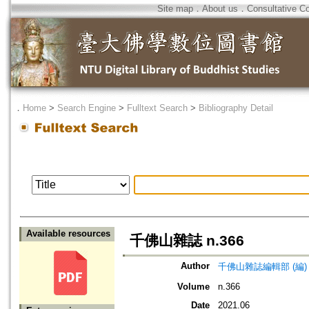
Site map
．
About us
．
Consultative C
．
Home
>
Search Engine
>
Fulltext Search
>
Bibliography Detail
Available resources
千佛山雜誌 n.366
Author
千佛山雜誌編輯部 (編)
Volume
n.366
Date
2021.06