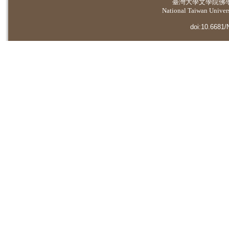
臺灣大學
文學院佛
National Taiwan Universi
doi:10.6681