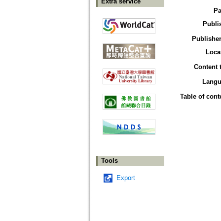
Extra service
Pa
Publi
Publisher
Loca
Content 
Langu
Table of cont
Tools
Export