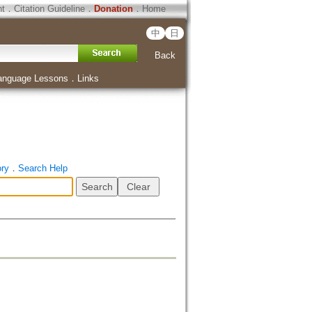
ht
．
Citation Guideline
．
Donation
．
Home
中
日
Back
anguage Lessons
．
Links
ory
．
Search Help