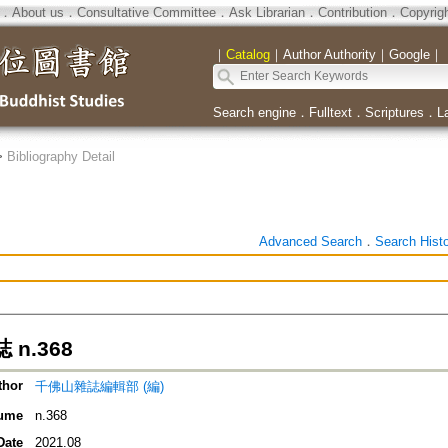
．
About us
．
Consultative Committee
．
Ask Librarian
．
Contribution
．
Copyrig
｜
Catalog
｜
Author Authority
｜
Google
｜
Search engine
．
Fulltext
．
Scriptures
．
L
>
Bibliography Detail
Advanced Search
．
Search Hist
n.368
thor
千佛山雜誌編輯部 (編)
ume
n.368
Date
2021.08