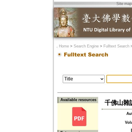
Site map
．
Home
>
Search Engine
>
Fulltext Search
Available resources
千佛山雜誌 
Au
Vol