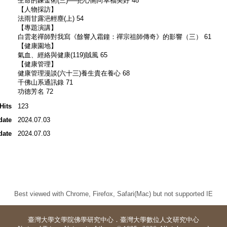
生命的鍊金術(三)──把心開向幸福美好 48
【人物採訪】
法雨甘露浥輕塵(上) 54
【專題演講】
白雲老禪師對我寫《餘響入霜鐘：禪宗祖師傳奇》的影響（三） 61
【健康園地】
氣血、經絡與健康(119)賊風 65
【健康管理】
健康管理漫談(六十三)養生貴在養心 68
千佛山系通訊錄 71
功德芳名 72
Hits
123
date
2024.07.03
date
2024.07.03
Best viewed with Chrome, Firefox, Safari(Mac) but not supported IE
臺灣大學
文學院佛學研究中心
．
臺灣大學數位人文研究中心