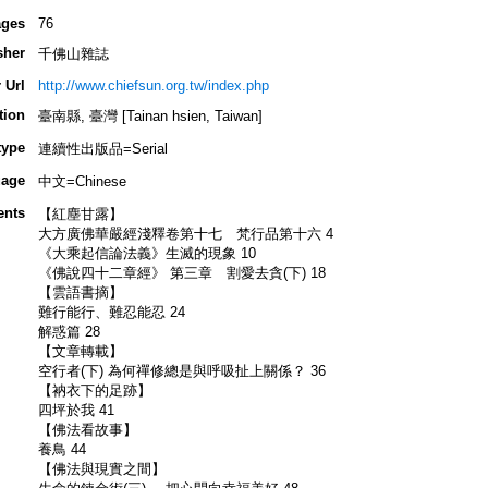
ges
76
sher
千佛山雜誌
 Url
http://www.chiefsun.org.tw/index.php
tion
臺南縣, 臺灣 [Tainan hsien, Taiwan]
type
連續性出版品=Serial
age
中文=Chinese
ents
【紅塵甘露】
大方廣佛華嚴經淺釋卷第十七 梵行品第十六 4
《大乘起信論法義》生滅的現象 10
《佛說四十二章經》 第三章 割愛去貪(下) 18
【雲語書摘】
難行能行、難忍能忍 24
解惑篇 28
【文章轉載】
空行者(下) 為何禪修總是與呼吸扯上關係？ 36
【衲衣下的足跡】
四坪於我 41
【佛法看故事】
養鳥 44
【佛法與現實之間】