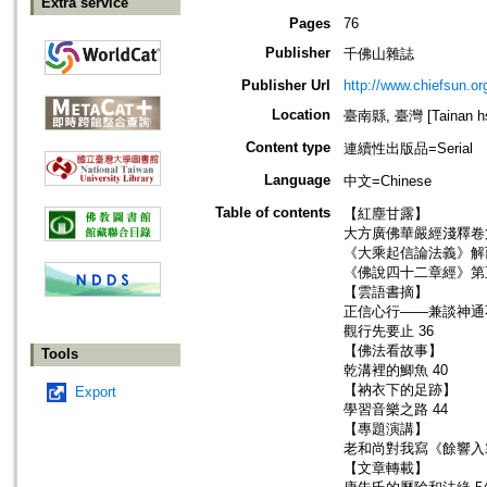
Extra service
Pages
76
Publisher
千佛山雜誌
Publisher Url
http://www.chiefsun.or
Location
臺南縣, 臺灣 [Tainan hsi
Content type
連續性出版品=Serial
Language
中文=Chinese
Table of contents
【紅塵甘露】
大方廣佛華嚴經淺釋卷
《大乘起信論法義》解而後
《佛說四十二章經》第五
【雲語書摘】
正信心行——兼談神通不
觀行先要止 36
【佛法看故事】
Tools
乾溝裡的鯽魚 40
【衲衣下的足跡】
Export
學習音樂之路 44
【專題演講】
老和尚對我寫《餘響入霜
【文章轉載】