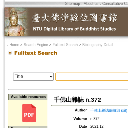
Site map
．
About us
．
Consultative C
．
Home
>
Search Engine
>
Fulltext Search
>
Bibliography Detail
Available resources
千佛山雜誌 n.372
Author
千佛山雜誌編輯部 (編)
Volume
n.372
Date
2021.12