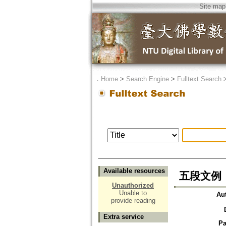
Site map
．
Home
>
Search Engine
>
Fulltext Search
Available resources
五段文例
Unauthorized
Unable to
Au
provide reading
Extra service
Pa