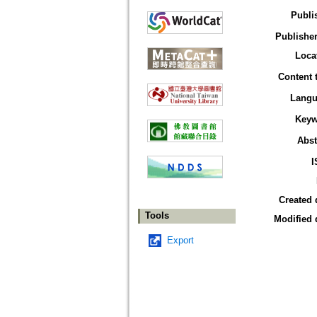
Publi
Publisher
Loca
Content 
Langu
Keyw
Abst
I
Created 
Tools
Modified 
Export