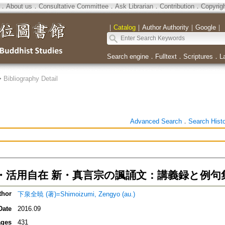
．
About us
．
Consultative Committee
．
Ask Librarian
．
Contribution
．
Copyrig
｜
Catalog
｜
Author Authority
｜
Google
｜
Search engine
．
Fulltext
．
Scriptures
．
L
>
Bibliography Detail
Advanced Search
．
Search Hist
・活用自在 新・真言宗の諷誦文：講義録と例句
thor
下泉全暁 (著)=Shimoizumi, Zengyo (au.)
Date
2016.09
ges
431