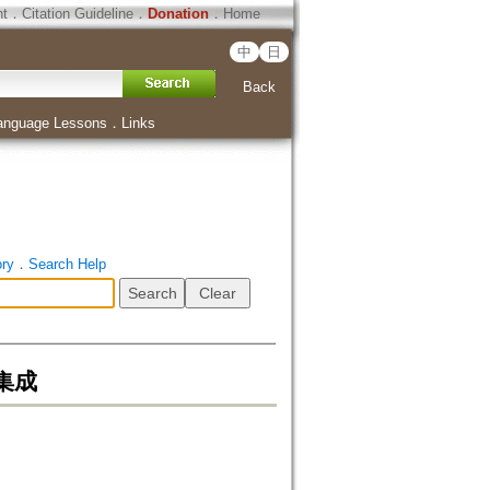
ht
．
Citation Guideline
．
Donation
．
Home
中
日
Back
anguage Lessons
．
Links
ory
．
Search Help
集成