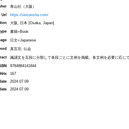
sher
青山社（大阪）
 Url
https://seizansha.com/
tion
大阪, 日本 [Osaka, Japan]
type
書籍=Book
age
日文=Japanese
ord
真言宗; 仏会
ract
諷誦文を五段に分類して各段ごとに文例を掲載。各文例を必要に応じ
SBN
9784884141844
Hits
167
date
2024.07.09
date
2024.07.09