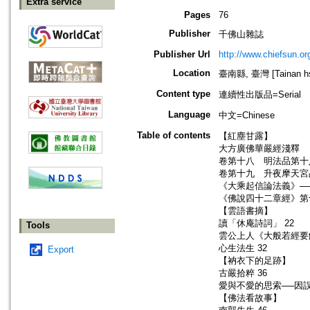
Extra service
Pages
76
Publisher
千佛山雜誌
Publisher Url
http://www.chiefsun.or
Location
臺南縣, 臺灣 [Tainan hsi
Content type
連續性出版品=Serial
Language
中文=Chinese
Table of contents
【紅塵甘露】
大方廣佛華嚴經淺釋
卷第十八 明法品第十八
卷第十九 升夜摩天宮
《大乘起信論法義》──
《佛說四十二章經》第十
【雲語書摘】
讀「休庵詩詞」 22
Tools
雲公上人《大般若經要解
心生法生 32
Export
【衲衣下的足跡】
古嚴拾粹 36
愛與不愛的思索──因誤
【佛法看故事】