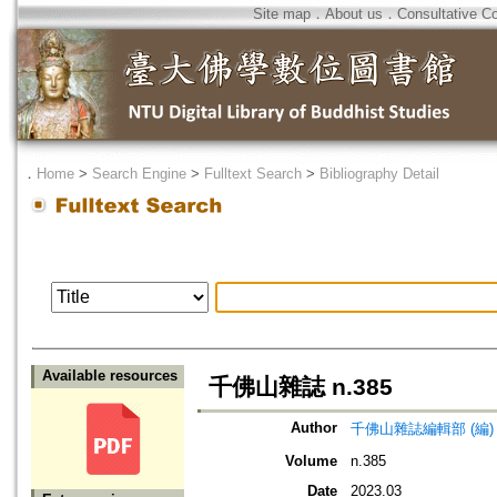
Site map
．
About us
．
Consultative C
．
Home
>
Search Engine
>
Fulltext Search
>
Bibliography Detail
Available resources
千佛山雜誌 n.385
Author
千佛山雜誌編輯部 (編)
Volume
n.385
Date
2023.03