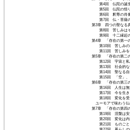
第4回 仏陀の誕生
第5回 仏陀の悟り
第6回 釈尊の肖
第7回 仏・菩薩
第3章 四つの聖なる
第8回 苦しみはその
第9回 十二縁起の教
第4章 「存在の第一
第10回 苦しみの本
第11回 苦しみを生
第5章 「存在の第二
第12回 宇宙と私 
第13回 社会的な側
第14回 聖なる自己
第15回 「空」、そ
第6章 「存在の第三
第16回 人生は無常
第17回 今を生きる
第18回 変化を受け
ユーモアで味わう仏
第7章 「存在の第四
第19回 涅槃は安ら
第20回 変化は内面
第21回 ものごとを
第22回 暮らしの中