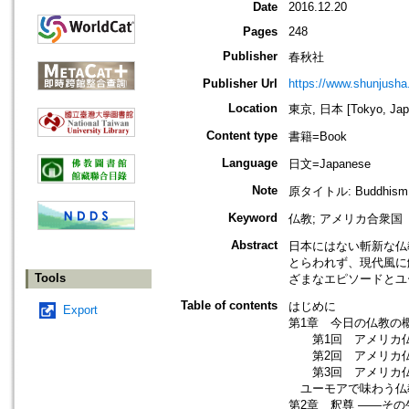
Date
2016.12.20
Pages
248
Publisher
春秋社
Publisher Url
https://www.shunjusha.
Location
東京, 日本 [Tokyo, Jap
Content type
書籍=Book
Language
日文=Japanese
Note
原タイトル: Buddhism
Keyword
仏教; アメリカ合衆国
Abstract
日本にはない斬新な仏
とらわれず、現代風に
Tools
ざまなエピソードとユ
Table of contents
はじめに
Export
第1章 今日の仏教の
第1回 アメリカ仏
第2回 アメリカ仏
第3回 アメリカ仏
ユーモアで味わう仏
第2章 釈尊 ――そ