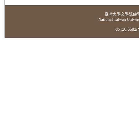
臺灣大學
文學院佛
National Taiwan Universi
doi:10.6681