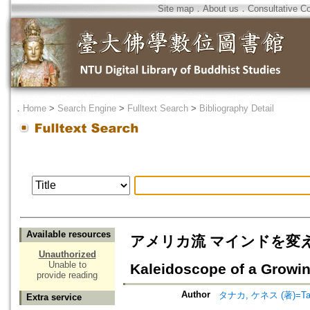
Site map
．
About us
．
Consultative C
．
Home
>
Search Engine
>
Fulltext Search
>
Bibliography Detail
Available resources
アメリカ流 マインドを変える仏教入
Unauthorized
Unable to
Kaleidoscope of a Growin
provide reading
Author
タナカ, ケネス (著)=Tanak
Extra service