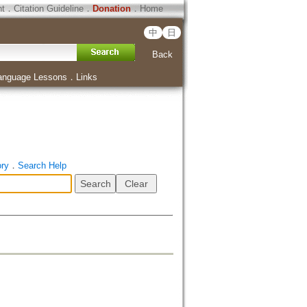
ht
．
Citation Guideline
．
Donation
．
Home
中
日
Back
anguage Lessons
．
Links
ory
．
Search Help