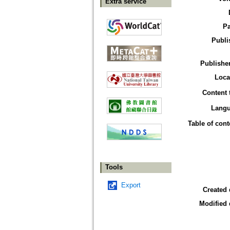
Extra service
P
Publi
Publisher
Loca
Content 
Lang
Table of cont
Tools
Export
Created 
Modified 