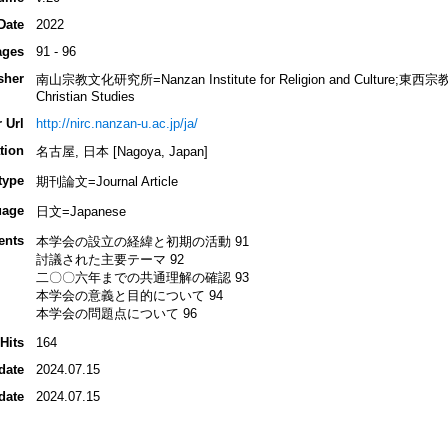
Date
2022
ages
91 - 96
sher
南山宗教文化研究所=Nanzan Institute for Religion and Culture;東西宗教交
Christian Studies
 Url
http://nirc.nanzan-u.ac.jp/ja/
tion
名古屋, 日本 [Nagoya, Japan]
type
期刊論文=Journal Article
uage
日文=Japanese
ents
本学会の設立の経緯と初期の活動 91
討議された主要テーマ 92
二〇〇六年までの共通理解の確認 93
本学会の意義と目的について 94
本学会の問題点について 96
Hits
164
date
2024.07.15
date
2024.07.15