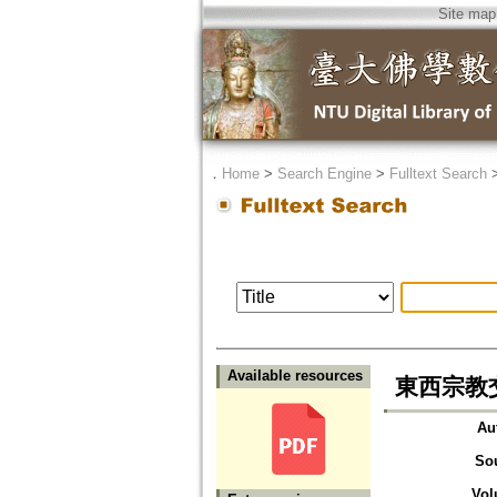
Site map
．
Home
>
Search Engine
>
Fulltext Search
Available resources
東西宗教
Au
So
Vol