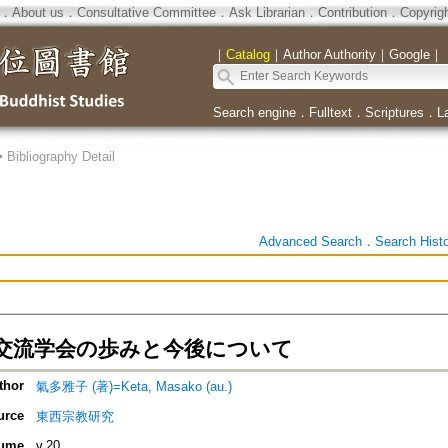
．
About us
．
Consultative Committee
．
Ask Librarian
．
Contribution
．
Copyrig
｜
Catalog
｜
Author Authority
｜
Google
｜
Search engine
．
Fulltext
．
Scriptures
．
L
>
Bibliography Detail
Advanced Search
．
Search Hist
交流学会の歩みと今後について
thor
氣多雅子 (著)=Keta, Masako (au.)
urce
東西宗教研究
ume
v.20