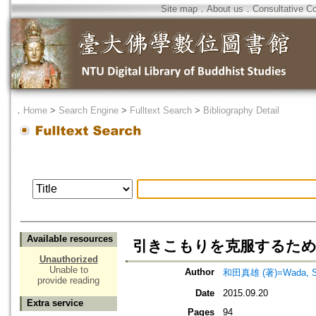
Site map
．
About us
．
Consultative C
．
Home
>
Search Engine
>
Fulltext Search
>
Bibliography Detail
Available resources
引きこもりを克服するため
Unauthorized
Unable to
Author
和田真雄 (著)=Wada, Shi
provide reading
Date
2015.09.20
Extra service
Pages
94