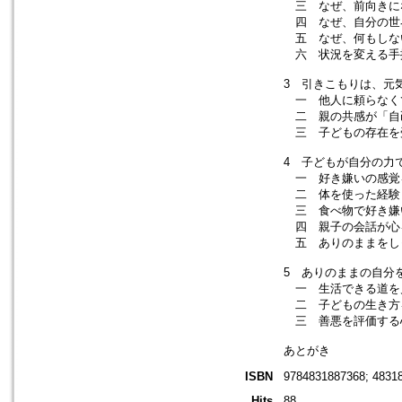
三 なぜ、前向きに
四 なぜ、自分の世
五 なぜ、何もしな
六 状況を変える手
3 引きこもりは、元
一 他人に頼らなく
二 親の共感が「自
三 子どもの存在を
4 子どもが自分の力
一 好き嫌いの感覚
二 体を使った経験
三 食べ物で好き嫌
四 親子の会話が心
五 ありのままをし
5 ありのままの自分
一 生活できる道を
二 子どもの生き方
三 善悪を評価する
あとがき
ISBN
9784831887368; 4831
Hits
88