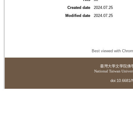
Created date
2024.07.25
Modified date
2024.07.25
Best viewed with Chrome
臺灣大學
文學院佛
National Taiwan Universi
doi:10.6681