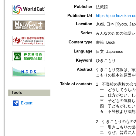
Publisher
法藏館
Publisher Url
https://pub.hozokan.co
Location
京都, 日本 [Kyoto, Jap
Series
みんなのための法話シ
Content type
書籍=Book
Language
日文=Japanese
Keyword
ひきこもり
Abstract
引きこもり克服は、家
こもりの根本的原因を
Table of contents
1 不登校の家族の会
一 どうしてうちの
Tools
二 仕方がない、し
三 子どもの気持ち
Export
四 子どもがしだい
五 不登校より深刻
2 引きこもりの心の
一 引きこもりの世
二 なぜ、普通に人