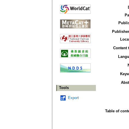
Pa
Publi
Publisher
Loca
Content 
Langu
Keyw
Abst
Tools
Export
Table of cont