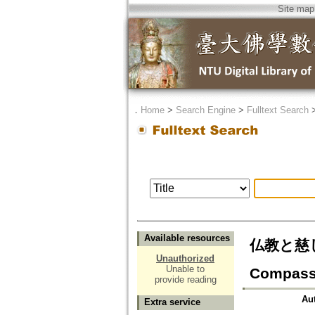
Site map
．
Home
>
Search Engine
>
Fulltext Search
Available resources
仏教と慈し
Unauthorized
Unable to
Compass
provide reading
Au
Extra service