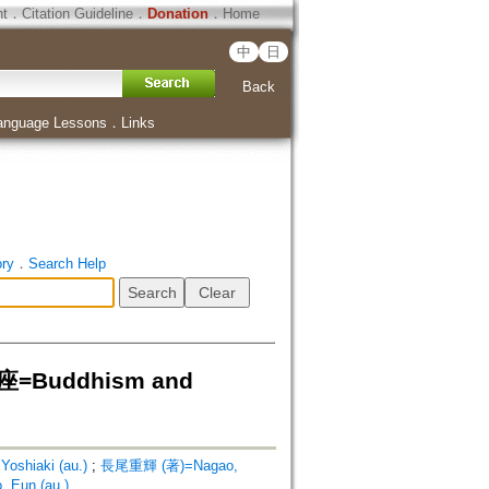
ht
．
Citation Guideline
．
Donation
．
Home
中
日
Back
anguage Lessons
．
Links
ory
．
Search Help
ddhism and
shiaki (au.)
;
長尾重輝 (著)=Nagao,
Eun (au.)