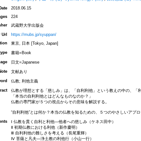
Date
2018.06.15
ges
224
sher
武蔵野大学出版会
 Url
https://mubs.jp/syuppan/
tion
東京, 日本 [Tokyo, Japan]
type
書籍=Book
age
日文=Japanese
Note
文献あり
ord
仏教; 利他主義
ract
仏教が理想とする「慈しみ」は、「自利利他」という教えの中の、「
「本当の自利利他とはどんなものなのか？」
仏教の専門家が５つの視点からその意味を解説する。
“自利利他”とは何か？本当の仏教を知るための、５つのやさしいアプロ
ents
Ⅰ 仏教を貫く自利と利他―他者への慈しみ（ケネス田中）
Ⅱ 初期仏教における利他（新作慶明）
Ⅲ 自利利他の難しさを考える（長尾重輝）
Ⅳ 菩薩と凡夫―浄土教の利他行（小山一行）