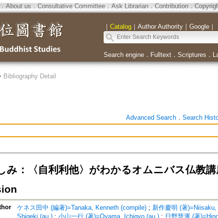
．
About us
．
Consultative Committee
．
Ask Librarian
．
Contribution
．
Copyrig
｜
Catalog
｜
Author Authority
｜
Google
｜
Search engine
．
Fulltext
．
Scriptures
．
L
>
Bibliography Detail
Advanced Search
．
Search Hist
み：〈自利利他〉がわかるオムニバス仏教講座=Bu
ion
thor
ケネス田中 (編著)=Tanaka, Kenneth (compile)
;
新作慶明 (著)=Niisaku, Yo
Shigeki (au.)
;
小山一行 (著)=Oyama, Ichigyo (au.)
;
日野慧運 (著)=Hino, 