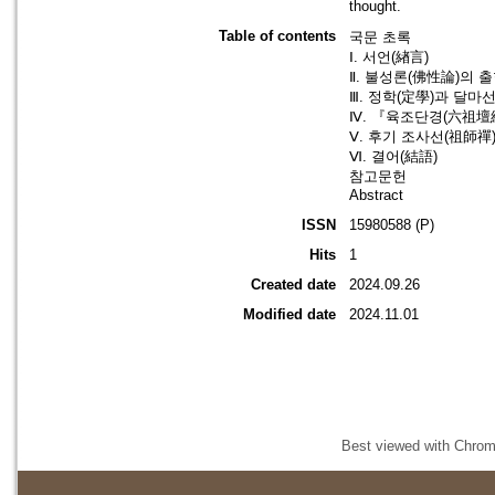
thought.
Table of contents
국문 초록
Ⅰ. 서언(緖言)
Ⅱ. 불성론(佛性論)의 
Ⅲ. 정학(定學)과 달마
Ⅳ. 『육조단경(六祖壇
Ⅴ. 후기 조사선(祖師禪
Ⅵ. 결어(結語)
참고문헌
Abstract
ISSN
15980588 (P)
Hits
1
Created date
2024.09.26
Modified date
2024.11.01
Best viewed with Chrome