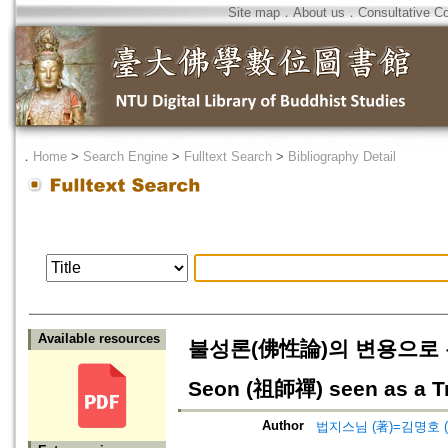
Site map
．
About us
．
Consultative C
．
Home
>
Search Engine
>
Fulltext Search
>
Bibliography Detail
Available resources
불성론(佛性論)의 변용으로 본 조
Seon (祖師禪) seen as a Tr
Author
법지스님 (著)=김명호 (a