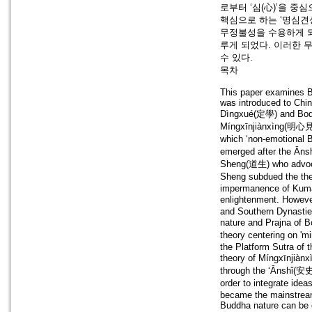
로부터 ‘심(心)’을 
핵심으로 하는 ‘명심견
무정불성을 수용하게 되
루게 되었다. 이러한 
수 있다.
목차
This paper examines B
was introduced to Chi
Dìngxué(定學) and Bodh
Míngxīnjiànxìng(明心見性) 
which ‘non-emotional 
emerged after the Āns
Sheng(道生) who advocat
Sheng subdued the theo
impermanence of Kumar
enlightenment. Howeve
and Southern Dynasties
nature and Prajna of 
theory centering on 
the Platform Sutra of 
theory of Míngxīnjiàn
through the ‘Ānshǐ(安
order to integrate ide
became the mainstream
Buddha nature can be e