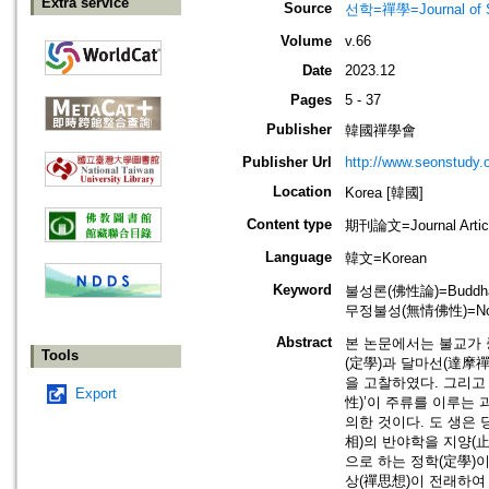
Extra service
Source
선학=禪學=Journal of S
Volume
v.66
Date
2023.12
Pages
5 - 37
Publisher
韓國禪學會
Publisher Url
http://www.seonstudy.
Location
Korea [韓國]
Content type
期刊論文=Journal Artic
Language
韓文=Korean
Keyword
불성론(佛性論)=Buddha-n
무정불성(無情佛性)=Non-em
Abstract
본 논문에서는 불교가 
Tools
(定學)과 달마선(達摩
을 고찰하였다. 그리고
Export
性)’이 주류를 이루는
의한 것이다. 도 생은
相)의 반야학을 지양(
으로 하는 정학(定學)
상(禪思想)이 전래하여