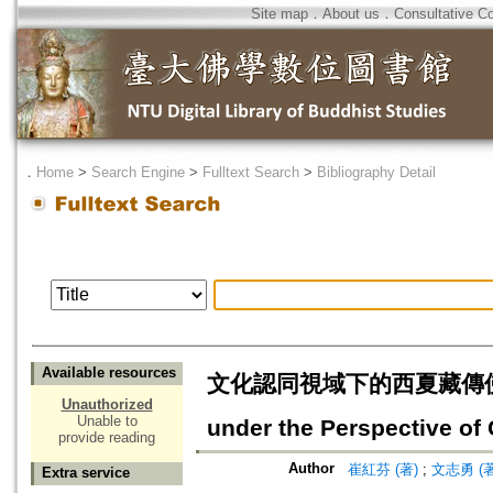
Site map
．
About us
．
Consultative C
．
Home
>
Search Engine
>
Fulltext Search
>
Bibliography Detail
Available resources
文化認同視域下的西夏藏傳佛教研究=A
Unauthorized
Unable to
under the Perspective of C
provide reading
Author
崔紅芬 (著)
;
文志勇 (著
Extra service