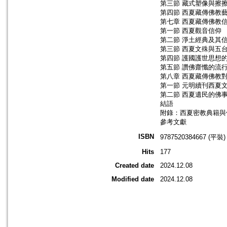
第三節 藏式塑像與擦
第四節 西夏藏傳佛教
第七章 西夏藏傳佛教
第一節 西夏觀音信仰
第二節 淨土經典及其
第三節 西夏文殊與五
第四節 護國護世思想
第五節 讚佛齋懺的流
第八章 西夏藏傳佛教
第一節 元明續刊西夏
第二節 西夏遺民的佛
結語
附錄：西夏密教典籍與
參考文獻
ISBN
9787520384667 (平裝)
Hits
177
Created date
2024.12.08
Modified date
2024.12.08