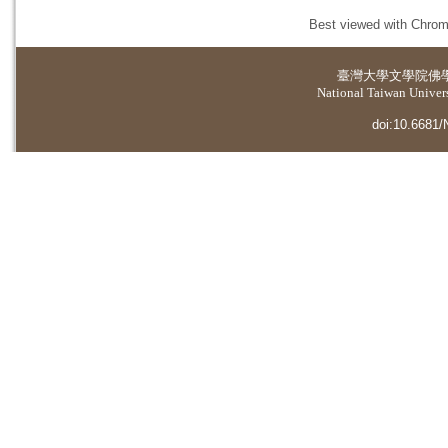
Best viewed with Chrome
臺灣大學
文學院佛
National Taiwan Universi
doi:10.6681