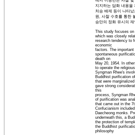
에서 이승만은 사찰 및
지지하는 담화 내용을 
처승 배제 등이 나타났
원, 사찰 수호를 통한
승만의 정화 유시의 재
This study focuses on
which was closely rela
research tendency to fo
economic
factors. The important 
spontaneous purifica
death on
May 20, 1954. In othe
to operate the religio
Syngman Rhee's involv
Buddhist purification
that were marginalized
gave strong considerat
this
process, Syngman Rhee
of purification was an
that came out in the 7
Confucianism included 
Daecheong monks. Prev
underneath this, a Bud
the protection of templ
the Buddhist purifica
philosophy