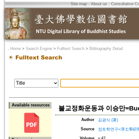
Site map
．
About us
．
Consultative C
．
Home
>
Search Engine
>
Fulltext Search
>
Bibliography Detail
Available resources
불교정화운동과 이승만=Buddhist
Author
김광식 (著)
Source
정토학연구=淨土學硏究=Journ
Volume
v.42