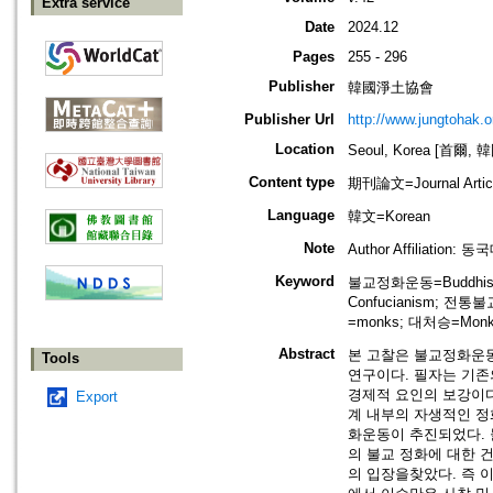
Extra service
Date
2024.12
Pages
255 - 296
Publisher
韓國淨土協會
Publisher Url
http://www.jungtohak.or
Location
Seoul, Korea [首爾, 
Content type
期刊論文=Journal Artic
Language
韓文=Korean
Note
Author Affiliation: 
Keyword
불교정화운동=Buddhist P
Confucianism; 전통불교 
=monks; 대처승=Mon
Abstract
본 고찰은 불교정화운동
Tools
연구이다. 필자는 기존
경제적 요인의 보강이다.
Export
계 내부의 자생적인 정
화운동이 추진되었다. 
의 불교 정화에 대한 
의 입장을찾았다. 즉 