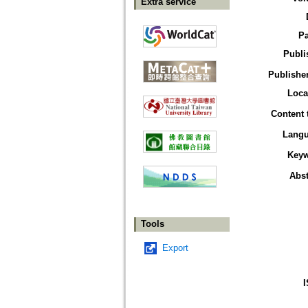
Extra service
P
Publi
Publisher
Loca
Content 
Lang
Key
Abst
Tools
Export