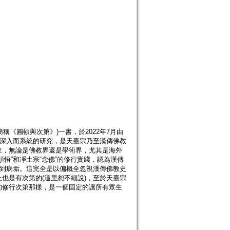
稱《圓頓與次第》)一書，於2022年7月由
開深入而系統的研究，是天臺宗乃至漢傳佛教
來，無論是佛教界還是學術界，尤其是海外
悟”和凈土宗“念佛”的修行實踐，認為漢傳
受到病垢。這完全是以偏概全忽視漢傳佛教史
也是有次第的(這里恕不細說)，至於天臺宗
的修行次第那樣，是一個固定的讓所有眾生