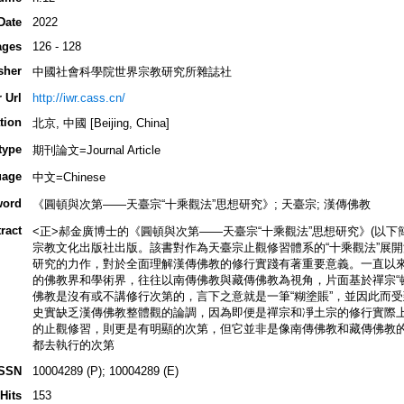
Date
2022
ages
126 - 128
sher
中國社會科學院世界宗教研究所雜誌社
 Url
http://iwr.cass.cn/
tion
北京, 中國 [Beijing, China]
type
期刊論文=Journal Article
uage
中文=Chinese
word
《圓頓與次第——天臺宗“十乘觀法”思想研究》; 天臺宗; 漢傳佛教
ract
<正>郝金廣博士的《圓頓與次第——天臺宗“十乘觀法”思想研究》(以下簡
宗教文化出版社出版。該書對作為天臺宗止觀修習體系的“十乘觀法”展
研究的力作，對於全面理解漢傳佛教的修行實踐有著重要意義。一直以
的佛教界和學術界，往往以南傳佛教與藏傳佛教為視角，片面基於禪宗“頓
佛教是沒有或不講修行次第的，言下之意就是一筆“糊塗賬”，並因此而
史實缺乏漢傳佛教整體觀的論調，因為即便是禪宗和凈土宗的修行實際上
的止觀修習，則更是有明顯的次第，但它並非是像南傳佛教和藏傳佛教
都去執行的次第
ISSN
10004289 (P); 10004289 (E)
Hits
153