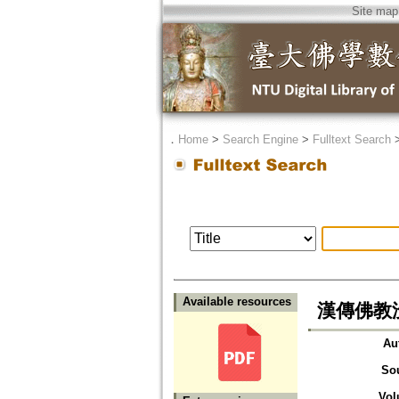
Site map
．
Home
>
Search Engine
>
Fulltext Search
Available resources
漢傳佛教
Au
So
Vol