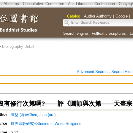
．
About us
．
Consultative Committee
．
Ask Librarian
．
Contribution
．
Copyrig
｜
Catalog
｜
Author Authority
｜
Google
｜
Search engine
．
Fulltext
．
Scriptures
．
L
>
Bibliography Detail
Advanced Search
．
Search Hist
沒有修行次第嗎?——評《圓頓與次第——天臺宗
thor
陳堅 (著)=Chen, Jian (au.)
urce
世界宗教研究=Studies in World Religions
ume
n.12