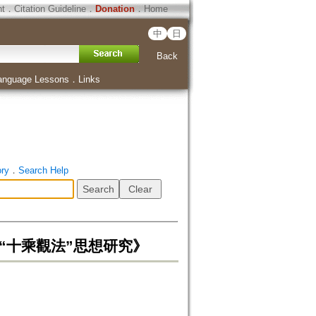
ht
．
Citation Guideline
．
Donation
．
Home
中
日
Back
anguage Lessons
．
Links
ory
．
Search Help
“十乘觀法”思想研究》