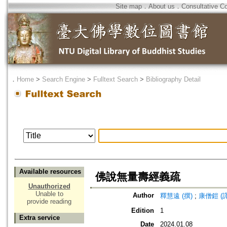
Site map
．
About us
．
Consultative C
．
Home
>
Search Engine
>
Fulltext Search
>
Bibliography Detail
Available resources
佛說無量壽經義疏
Unauthorized
Unable to
Author
釋慧遠 (撰)
;
康僧鎧 (譯
provide reading
Edition
1
Extra service
Date
2024.01.08