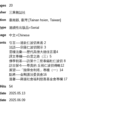
ages
20
sher
三乘雜誌社
tion
臺南縣, 臺灣 [Tainan hsien, Taiwan]
type
連續性出版品=Serial
uage
中文=Chinese
ents
引言──達欽仁波切來函 2
法語──宗薩仁波切開示 3
雲棲法彙──歷代高僧大德佳言選4
譯文專欄──白雲之路（三）5
佛學初基──訪第十二世泰錫杜仁波切 8
訪古探今──尊貴的 丘祝仁波切傳略12
展望──「除障舍利塔」專櫃（一）14
點將──金剛護法委員會16
溫馨──蔣揚社會福利慈善基金會專欄 17
Hits
54
date
2025.05.13
date
2025.06.09