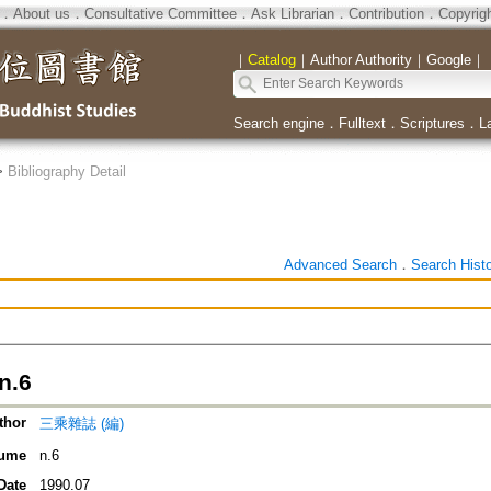
．
About us
．
Consultative Committee
．
Ask Librarian
．
Contribution
．
Copyrig
｜
Catalog
｜
Author Authority
｜
Google
｜
Search engine
．
Fulltext
．
Scriptures
．
L
>
Bibliography Detail
Advanced Search
．
Search Hist
.6
thor
三乘雜誌 (編)
ume
n.6
Date
1990.07