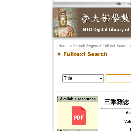
Site map
．
Home
>
Search Engine
>
Fulltext Search
Available resources
三乘雜誌 n
Au
Vol