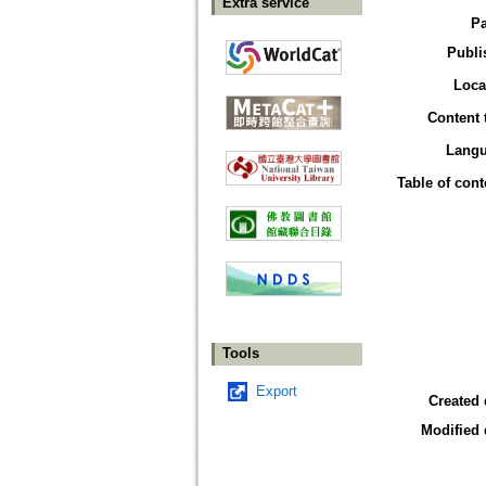
Extra service
P
Publi
Loca
Content 
Lang
Table of cont
Tools
Export
Created 
Modified 