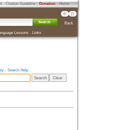
ht
．
Citation Guideline
．
Donation
．
Home
中
日
Back
anguage Lessons
．
Links
ory
．
Search Help