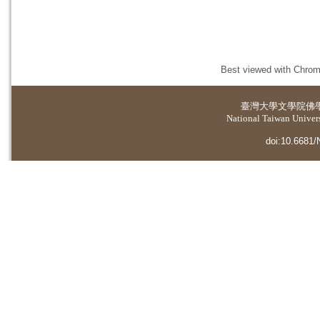
Best viewed with Chrome
臺灣大學
文學院佛
National Taiwan Universi
doi:10.6681