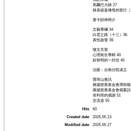
馬爾巴大師 27
移喜磋嘉佛母的密行（
唐卡財神簡介
文藝專欄 34
白雲之路（十三）36
真性啟發 39
徵文共賞
心理衛生專輯 40
給智明的一封信 45
法眼：台南分院成立
寶塔山會訊
蔣揚慈善基金會濟助報導
蔣揚慈善基金會個案訪視
舍利塔的感謝 51
交流道 55
Hits
60
Created date
2025.05.13
Modified date
2025.05.27