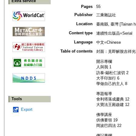
Extra service
Pages
55
Publisher
三乘雜誌社
Location
臺南縣, 臺灣 [Tainan hsi
Content type
連續性出版品=Serial
Language
中文=Chinese
Table of contents
封面：見即解脫吉祥光
開示專欄
人與我 1
訪泰‧錫杜仁波切 2
大手印加行 6
學做自己的主人 8
專題報導
Tools
舍利塔落成慶典 12
大寶法王殿啟建 12
Export
佛學講座
供佛要領 19
岡波巴四法 22
傳記專欄