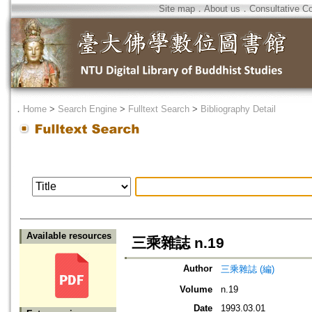
Site map
．
About us
．
Consultative C
．
Home
>
Search Engine
>
Fulltext Search
>
Bibliography Detail
Available resources
三乘雜誌 n.19
Author
三乘雜誌 (編)
Volume
n.19
Date
1993.03.01