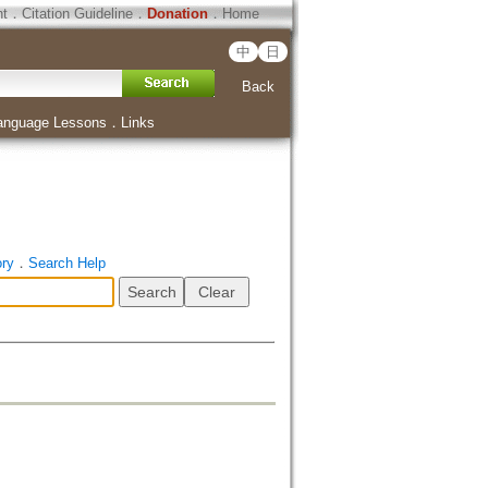
ht
．
Citation Guideline
．
Donation
．
Home
中
日
Back
anguage Lessons
．
Links
ory
．
Search Help