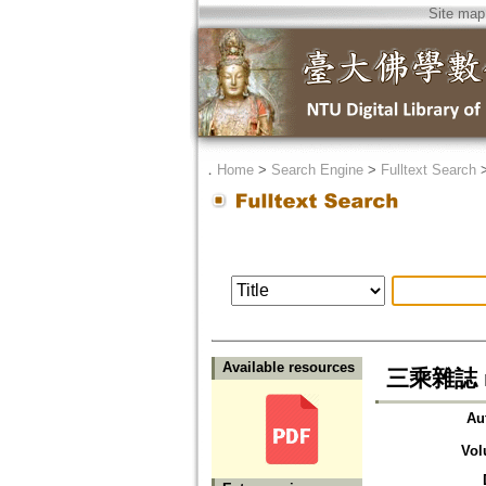
Site map
．
Home
>
Search Engine
>
Fulltext Search
Available resources
三乘雜誌 n
Au
Vol