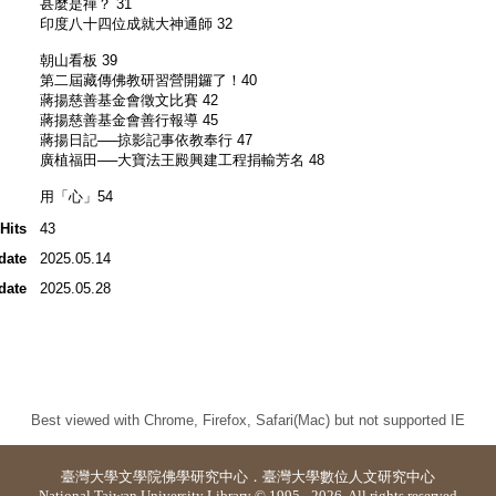
甚麼是禪？ 31
印度八十四位成就大神通師 32
朝山看板 39
第二屆藏傳佛教研習營開鑼了！40
蔣揚慈善基金會徵文比賽 42
蔣揚慈善基金會善行報導 45
蔣揚日記──掠影記事依教奉行 47
廣植福田──大寶法王殿興建工程捐輸芳名 48
用「心」54
Hits
43
date
2025.05.14
date
2025.05.28
Best viewed with Chrome, Firefox, Safari(Mac) but not supported IE
臺灣大學
文學院佛學研究中心
．
臺灣大學數位人文研究中心
National Taiwan University Library © 1995 - 2026. All rights reserved