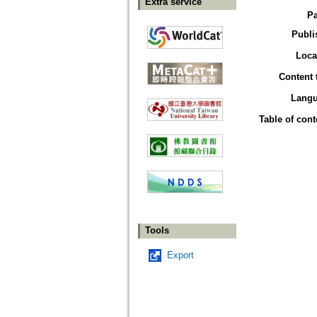
Extra service
P
Publi
Loca
Content 
Lang
Table of cont
Tools
Export