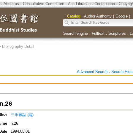
．
About us
．
Consultative Committee
．
Ask Librarian
．
Contribution
．
Copyrig
｜
Catalog
｜
Author Authority
｜
Google
｜
Search engine
．
Fulltext
．
Scriptures
．
L
>
Bibliography Detail
Advanced Search
．
Search Hist
.26
thor
三乘雜誌 (編)
ume
n.26
Date
1994.05.01