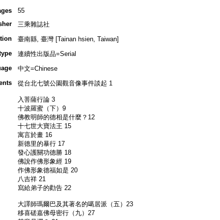
ages
55
sher
三乘雜誌社
tion
臺南縣, 臺灣 [Tainan hsien, Taiwan]
type
連續性出版品=Serial
uage
中文=Chinese
ents
從台北七號公園觀音像事件談起 1
入菩薩行論 3
十波羅蜜（下）9
佛教明師的德相是什麼？12
十七世大寶法王 15
寓言於畫 16
新德里的暴行 17
發心護關功德勝 18
佛說作佛形象經 19
作佛形象德福如是 20
八吉祥 21
寫給弟子的勸告 22
大譯師瑪爾巴及其著名的噶居派（五）23
移喜磋嘉佛母密行（九）27