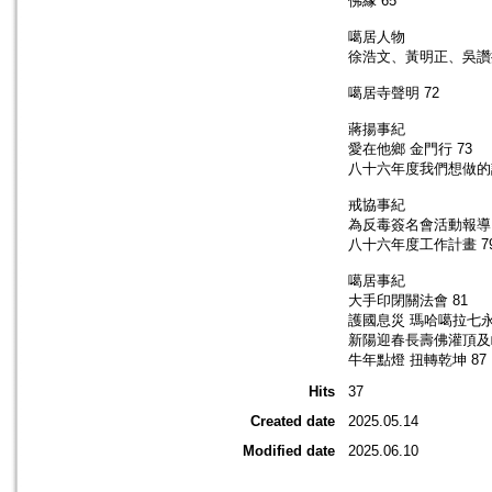
佛緣 65
噶居人物
徐浩文、黃明正、吳讚揚
噶居寺聲明 72
蔣揚事紀
愛在他鄉 金門行 73
八十六年度我們想做的計
戒協事紀
為反毒簽名會活動報導 
八十六年度工作計畫 7
噶居事紀
大手印閉關法會 81
護國息災 瑪哈噶拉七永
新陽迎春長壽佛灌頂及皈
牛年點燈 扭轉乾坤 87
Hits
37
Created date
2025.05.14
Modified date
2025.06.10