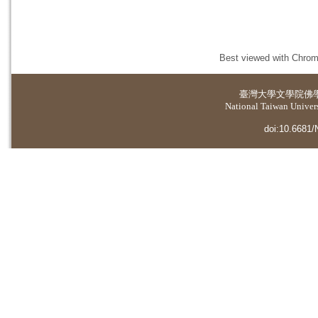
Best viewed with Chrome
臺灣大學
文學院佛
National Taiwan Universi
doi:10.6681