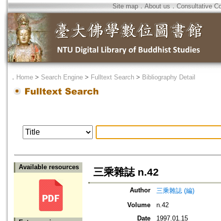
Site map
．
About us
．
Consultative C
．
Home
>
Search Engine
>
Fulltext Search
>
Bibliography Detail
Available resources
三乘雜誌 n.42
Author
三乘雜誌 (編)
Volume
n.42
Date
1997.01.15