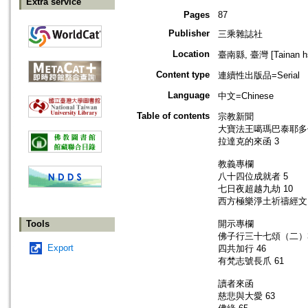
Extra service
Pages
87
Publisher
三乘雜誌社
Location
臺南縣, 臺灣 [Tainan hsi
Content type
連續性出版品=Serial
Language
中文=Chinese
Table of contents
宗教新聞
大寶法王噶瑪巴泰耶多
拉達克的來函 3
教義專欄
八十四位成就者 5
七日夜超越九劫 10
西方極樂淨土祈禱經文 
Tools
開示專欄
佛子行三十七頌（二）
Export
四共加行 46
有梵志號長爪 61
讀者來函
慈悲與大愛 63