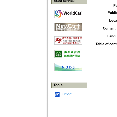
Extra service
P
Publi
Loca
Content 
Lang
Table of cont
Tools
Export