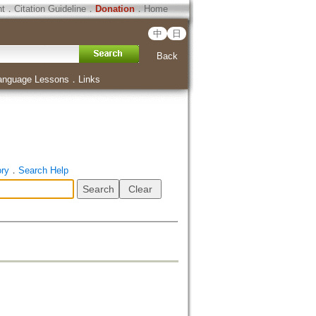
ht
．
Citation Guideline
．
Donation
．
Home
中
日
Back
anguage Lessons
．
Links
ory
．
Search Help