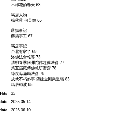
木棉花的春天 63
噶居人物
楊秋蓮 何英錫 65
蔣揚事記
蔣揚事工 67
噶居事記
台北有家了 69
浴佛法會報導 73
清明春季阿彌陀佛超薦法會 77
第五屆藏傳佛教研習營 78
綠度母滿願法會 79
成就不朽盛事 肇建金剛乘道場 83
噶居磁波 95
Hits
33
date
2025.05.14
date
2025.06.10