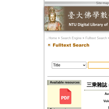
Site map
．
Home
>
Search Engine
>
Fulltext Search
Available resources
三乘雜誌 n
Au
Vol