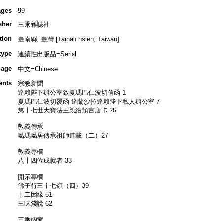
ages
99
sher
三乘雜誌社
tion
臺南縣, 臺灣 [Tainan hsien, Taiwan]
type
連續性出版品=Serial
uage
中文=Chinese
ents
宗教新聞
達賴陛下辦公室致夏瑪巴仁波切信函 1
夏瑪巴仁波切覆函 達蘭沙拉達賴陛下私人辦公室 7
第十七世大寶法王親繪預言唐卡 25
教義傳承
噶瑪噶居傳承祖師連載（二）27
教義專欄
八十四位成就者 33
開示專欄
佛子行三十七頌（四）39
十二因緣 51
三昧淺說 62
三乘櫥窗