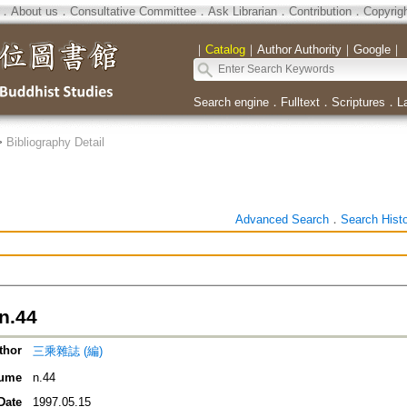
．
About us
．
Consultative Committee
．
Ask Librarian
．
Contribution
．
Copyrig
｜
Catalog
｜
Author Authority
｜
Google
｜
Search engine
．
Fulltext
．
Scriptures
．
L
>
Bibliography Detail
Advanced Search
．
Search Hist
.44
thor
三乘雜誌 (編)
ume
n.44
Date
1997.05.15