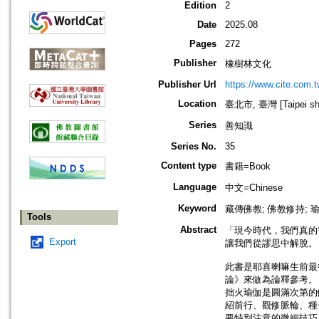
Edition
2
Date
2025.08
Pages
272
Publisher
橡樹林文化
Publisher Url
https://www.cite.com.t
Location
臺北市, 臺灣 [Taipei shi
Series
善知識
Series No.
35
Content type
書籍=Book
Language
中文=Chinese
Keyword
藏傳佛教; 佛教修持; 
Tools
Abstract
「現今時代，我們真的
Export
讓我們從謬思中解脫。
此書是耶喜喇嘛生前最
論》來做為論釋參考。
拙火瑜伽是圓滿次第的
紹前行、觀修脈輪、種
要特別注意的微細技巧