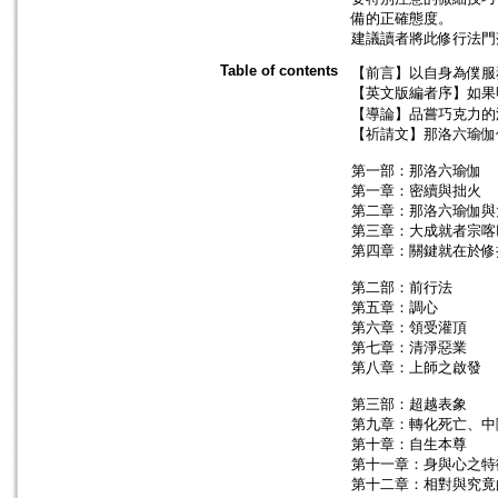
備的正確態度。
建議讀者將此修行法門
Table of contents
【前言】以自身為僕服務
【英文版編者序】如果
【導論】品嘗巧克力的
【祈請文】那洛六瑜伽
第一部：那洛六瑜伽
第一章：密續與拙火
第二章：那洛六瑜伽與
第三章：大成就者宗喀
第四章：關鍵就在於修
第二部：前行法
第五章：調心
第六章：領受灌頂
第七章：清淨惡業
第八章：上師之啟發
第三部：超越表象
第九章：轉化死亡、中
第十章：自生本尊
第十一章：身與心之特
第十二章：相對與究竟