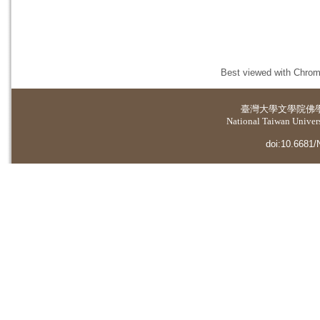
Best viewed with Chrome
臺灣大學
文學院佛
National Taiwan Universi
doi:10.6681