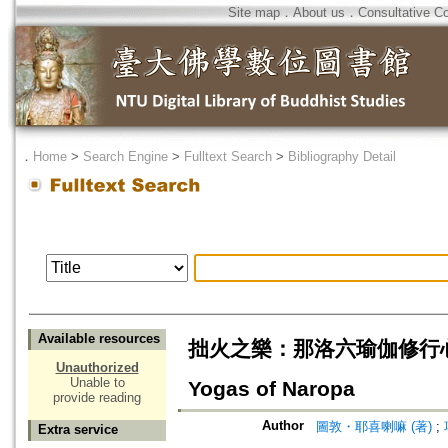
Site map
．
About us
．
Consultative C
．
Home
>
Search Engine
>
Fulltext Search
>
Bibliography Detail
Available resources
拙火之樂：那洛六瑜伽修行心要=The Bl
Unauthorized
Unable to
Yogas of Naropa
provide reading
Author
圖敦・耶喜喇嘛 (著)
;
Extra service