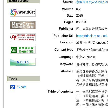
Extra service
Source
宗教學研究=Studies on r
Volume
n.2
Date
2025
Pages
88 - 93
Publisher
四川大學道教與宗教文
Publisher Url
https://daoism.scu.edu
Location
成都, 中國 [Chengdu, C
Content type
期刊論文=Journal Artic
Language
中文=Chinese
Keyword
會稽神秀; 北宗神秀; 
Abstract
玉泉寺神秀作為北宗禪
《妙理圓成觀》三卷，
Tools
有一弟子名為“會稽神
弟子的會稽郡嘉祥寺神
Export
Table of contents
一、會稽郡嘉祥寺神秀法
二、《華嚴經疏》與 《
三、《華嚴經疏》與 《
四、一個大膽的猜測 9