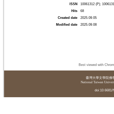
ISSN
10061312 (P); 1006131
Hits
68
Created date
2025.09.05
Modified date
2025.09.08
Best viewed with Chrome
臺灣大學
文學院佛
National Taiwan Universi
doi:10.6681