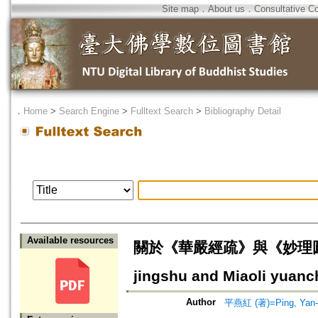
Site map
．
About us
．
Consultative C
．
Home
>
Search Engine
>
Fulltext Search
>
Bibliography Detail
Available resources
關於《華嚴經疏》與《妙理圓成觀》
jingshu and Miaoli yuan
Author
平燕紅 (著)=Ping, Yan-H