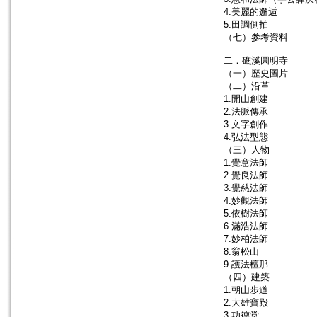
4.美麗的邂逅
5.田調側拍
（七）參考資料
二．礁溪圓明寺
（一）歷史圖片
（二）沿革
1.開山創建
2.法脈傳承
3.文字創作
4.弘法型態
（三）人物
1.覺意法師
2.覺良法師
3.覺慈法師
4.妙觀法師
5.依樹法師
6.滿浩法師
7.妙柏法師
8.翁松山
9.護法檀那
（四）建築
1.朝山步道
2.大雄寶殿
3.功德堂