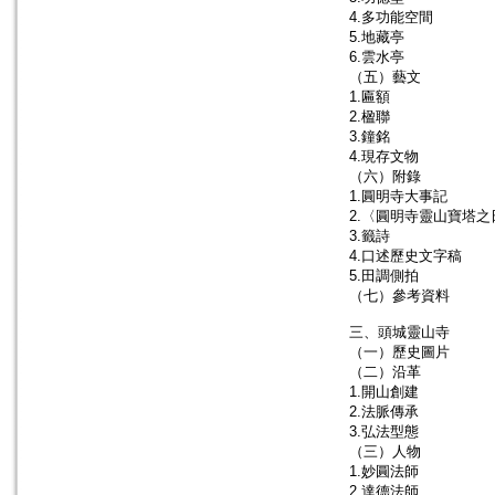
4.多功能空間
5.地藏亭
6.雲水亭
（五）藝文
1.匾額
2.楹聯
3.鐘銘
4.現存文物
（六）附錄
1.圓明寺大事記
2.〈圓明寺靈山寶塔
3.籤詩
4.口述歷史文字稿
5.田調側拍
（七）參考資料
三、頭城靈山寺
（一）歷史圖片
（二）沿革
1.開山創建
2.法脈傳承
3.弘法型態
（三）人物
1.妙圓法師
2.達德法師