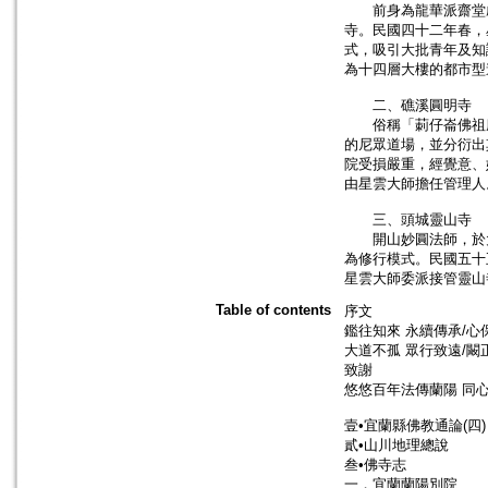
前身為龍華派齋堂啟昌
寺。民國四十二年春，
式，吸引大批青年及知
為十四層大樓的都市型
二、礁溪圓明寺
俗稱「莿仔崙佛祖廟」
的尼眾道場，並分衍出
院受損嚴重，經覺意、
由星雲大師擔任管理人
三、頭城靈山寺
開山妙圓法師，於大正
為修行模式。民國五十
星雲大師委派接管靈山
Table of contents
序文
鑑往知來 永續傳承/心
大道不孤 眾行致遠/闞
致謝
悠悠百年法傳蘭陽 同
壹•宜蘭縣佛教通論(四)
貳•山川地理總說
叁•佛寺志
一．宜蘭蘭陽別院