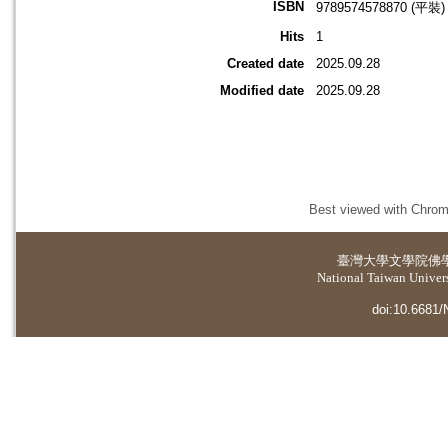
ISBN
9789574578870 (平裝)
Hits
1
Created date
2025.09.28
Modified date
2025.09.28
Best viewed with Chrome
臺灣大學
文學院佛
National Taiwan Universi
doi:10.6681