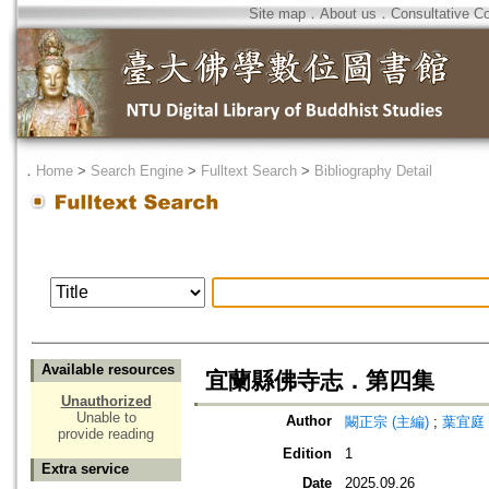
Site map
．
About us
．
Consultative C
．
Home
>
Search Engine
>
Fulltext Search
>
Bibliography Detail
Available resources
宜蘭縣佛寺志．第四集
Unauthorized
Unable to
Author
闞正宗 (主編)
;
葉宜庭 
provide reading
Edition
1
Extra service
Date
2025.09.26