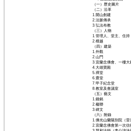
（一）歷史圖片
（二）沿革
1.開山創建
2.法脈傳承
3.弘法布教
（三）人物
1.管理人、堂主、住持
2.檀越
（四）建築
1.外觀
2.山門
3.宜蘭念佛會、一樓大
4.大雄寶殿
5.禪堂
6.齋堂
7.甲子紀念堂
8.教室及會議室
（五）藝文
1.鐘銘
2.楹聯
3.碑文
（六）附錄
1.佛光山蘭陽別院（
2.宜蘭念佛會第一次
3.慧和法師（李公諱決