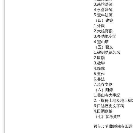
3.慈堉法師
4.永會法師
5.覺年法師
（四）建築
1.外觀
2.大雄寶殿
3.多功能空間
4.靈山塔
（五）藝文
1.碑刻功德芳名
2.匾額
3.楹聯
4.鐘銘
5.畫作
6.書法
7.現存文物
（六）附錄
1.靈山寺大事記
2.〈取得土地及地上
3.口述歷史文字稿
4.田調側拍
（七）參考資料
後記：宜蘭縣佛寺田調