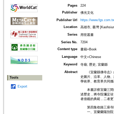
Pages
224
Publisher
佛光文化
Publisher Url
https://www.fgs.com.t
Location
高雄市, 臺灣 [Kaohsiung 
Series
用世叢書
Series No.
7204
Content type
書籍=Book
Language
中文=Chinese
Keyword
寺廟; 歷史; 宜蘭縣
Abstract
《宜蘭縣佛寺志》由
史圖片、沿革、人物、
Tools
學術界、教育界共同攜
Export
本書詳察宜蘭三間極
述歷史，將寺院彌足珍
者借鑑的典範，二者更
第四集收錄三座寺
一、宜蘭蘭陽別院