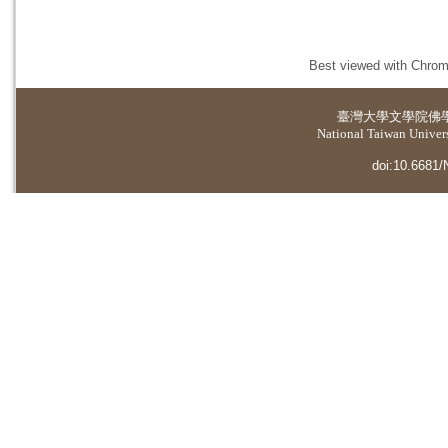
Best viewed with Chrome
臺灣大學
文學院佛
National Taiwan Universi
doi:10.6681