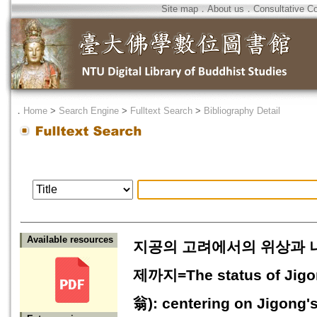
Site map
．
About us
．
Consultative C
．
Home
>
Search Engine
>
Fulltext Search
>
Bibliography Detail
Available resources
지공의 고려에서의 위상과 
제까지=The status of Jigo
翁): centering on Jigong's