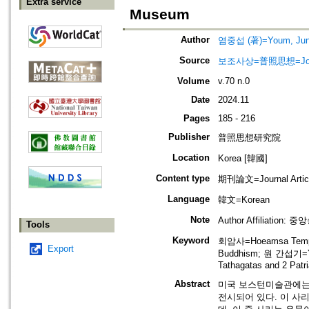
Extra service
Museum
Author
염중섭 (著)=Youm, Jung
Source
보조사상=普照思想=Journal 
Volume
v.70 n.0
Date
2024.11
Pages
185 - 216
Publisher
普照思想研究院
Location
Korea [韓國]
Content type
期刊論文=Journal Artic
Language
韓文=Korean
Note
Author Affiliation:
Tools
Keyword
회암사=Hoeamsa Tem
Export
Buddhism; 원 간섭기=Y
Tathagatas and 2 Patr
Abstract
미국 보스턴미술관에는 
전시되어 있다. 이 사리