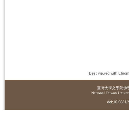
Best viewed with Chrome
臺灣大學
文學院佛
National Taiwan Universi
doi:10.6681