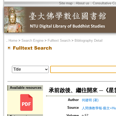
Site map
．
About us
．
Consultative C
．
Home
>
Search Engine
>
Fulltext Search
>
Bibliography Detail
Available resources
承前啟後、繼往開來 ─《
Author
何建明 (著)
Source
人間佛教學報‧藝文=Humanist
Volume
n.57