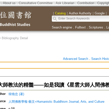
．
About us
．
Consultative Committee
．
Ask Librarian
．
Contribution
．
Copyrig
｜
Catalog
｜
Author Authority
｜
Google
｜
Search engine
．
Fulltext
．
Scriptures
．
L
>
Bibliography Detail
Advanced Search
．
Search Hist
大師教法的精髓——如是我讀《星雲大師人間佛
thor
韓煥忠 (著)
urce
人間佛教學報‧藝文=Humanistic Buddhism Journal, Arts, and Culture
ume
n.58