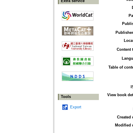
Extra service
Pa
Publi
Publisher
Loca
Content 
Langu
Table of cont
I
View book det
Tools
Export
Created 
Modified 