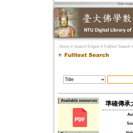
Site map
．
Home
>
Search Engine
>
Fulltext Search
Available resources
準確傳承
Au
So
Vol