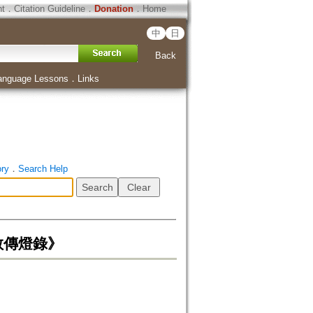
ht
．
Citation Guideline
．
Donation
．
Home
中
日
Back
anguage Lessons
．
Links
ory
．
Search Help
教傳燈錄》