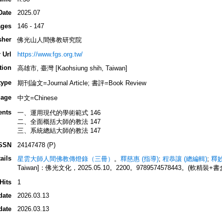
Date
2025.07
ges
146 - 147
sher
佛光山人間佛教研究院
 Url
https://www.fgs.org.tw/
tion
高雄市, 臺灣 [Kaohsiung shih, Taiwan]
type
期刊論文=Journal Article; 書評=Book Review
age
中文=Chinese
ents
一、運用現代的學術範式 146
二、全面概括大師的教法 147
三、系統總結大師的教法 147
SSN
24147478 (P)
ails
星雲大師人間佛教傳燈錄（三冊）
。
釋慈惠 (指導)
;
程恭讓 (總編輯)
;
釋妙
Taiwan]：佛光文化，2025.05.10。2200。9789574578443。(軟精裝+書
Hits
1
date
2026.03.13
date
2026.03.13