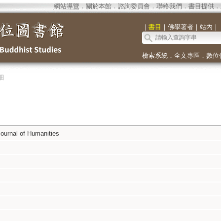
網站導覽
．
關於本館
．
諮詢委員會
．
聯絡我們
．
書目提供
．
｜
書目
｜
佛學著者
｜
站內
｜
檢索系統
．
全文專區
．
數位
細
Journal of Humanities