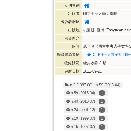
期刊官網
出版者
國立中央大學文學院
出版者網址
出版地
桃園縣, 臺灣 [Taoyuean hsien
內容簡介
附註
原刊名《國立中央大學文學院院
網路資源連結
CEPS中文電子期刊服
1.
收錄狀況
總共收錄
8
期
更新日期
2022-09-21
n.5 (1987.06) - n.59 (2015.04)
n.59
(2015.04)
1
n.43
(2010.07)
1
n.24
(2001.12)
1
n.19
(1999.07)
1
n.15
(1997.07)
1