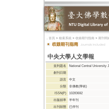
．
首頁
>
檢索系統
>
收錄期刊指南
>
期刊明
中央大學人文學報
並列題名
National Central University 
創刊日期
語言
中文
分類
非佛教(學術)
ISSN(P)
10283692
出版頻率
半年刊
出刊狀態
已停刊