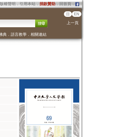
版權聲明
．
引用本站
．
捐款贊助
．
回首頁
．
日
EN
上一頁
佛典
．
語言教學
．
相關連結