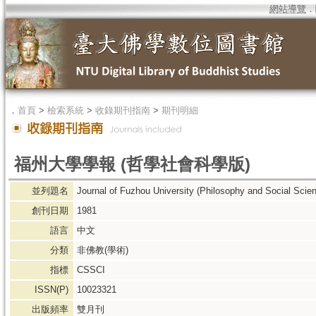
網站導覽
．
．
首頁
>
檢索系統
>
收錄期刊指南
>
期刊明細
福州大學學報 (哲學社會科學版)
並列題名
Journal of Fuzhou University (Philosophy and Social Scie
創刊日期
1981
語言
中文
分類
非佛教(學術)
指標
CSSCI
ISSN(P)
10023321
出版頻率
雙月刊