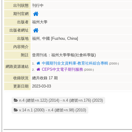
出刊狀態
刊行中
期刊官網
出版者
福州大學
出版者網址
出版地
福州, 中國 [Fuzhou, China]
內容簡介
附註
曾用刊名：福州大學學報(社會科學版)
中國期刊全文資料庫-教育社科綜合專輯
1.
(2000-)
網路資源連結
CEPS中文電子期刊服務
2.
(2000-)
收錄狀況
總共收錄
17
期
更新日期
2023-03-03
n.4 (總號=n.122) (2014) - n.4 (總號=n.176) (2023)
v.14 n.1 (2000) - n.4 (總號=n.98) (2010)