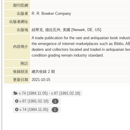
期刊官網
出版者
R. R. Bowker Company
出版者網址
出版地
紐華克, 德拉瓦州, 美國 [Newark, DE, US]
A trade publication for the rare and antiquarian book indu
the emergence of internet marketplaces such as Biblio, 
內容簡介
dealers and collectors located and traded in antiquarian b
condition grading remain industry standard.
附註
收錄狀況
總共收錄
2
期
更新日期
2021-10-15
v.74 (1984.11.05) - v.87 (1991.02.18)
v.87
(1991.02.18)
1
v.74
(1984.11.05)
1