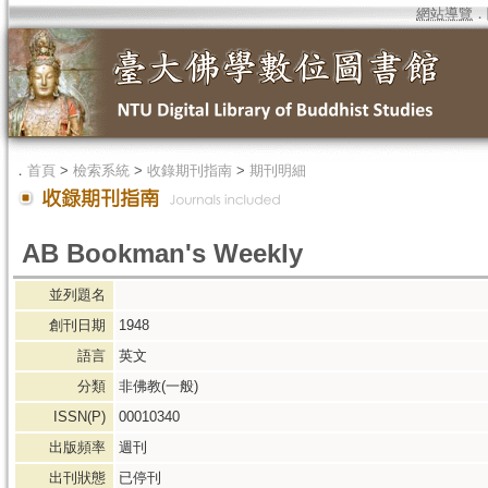
網站導覽
．
．
首頁
>
檢索系統
>
收錄期刊指南
>
期刊明細
AB Bookman's Weekly
並列題名
創刊日期
1948
語言
英文
分類
非佛教(一般)
ISSN(P)
00010340
出版頻率
週刊
出刊狀態
已停刊