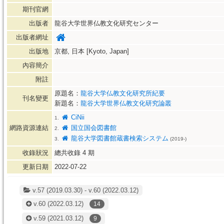
期刊官網
出版者
龍谷大学世界仏教文化研究センター
出版者網址
出版地
京都, 日本 [Kyoto, Japan]
內容簡介
附註
原題名：
龍谷大学仏教文化研究所紀要
刊名變更
新題名：
龍谷大学世界仏教文化研究論叢
CiNii
1.
網路資源連結
国立国会図書館
2.
龍谷大学図書館蔵書検索システム
3.
(2019-)
收錄狀況
總共收錄
4
期
更新日期
2022-07-22
v.57 (2019.03.30) - v.60 (2022.03.12)
v.60
(2022.03.12)
14
v.59
(2021.03.12)
9