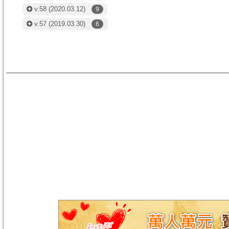
v.58
(2020.03.12)
9
v.57
(2019.03.30)
6