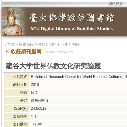
網站導覽
．
．
首頁
>
檢索系統
>
收錄期刊指南
>
期刊明細
龍谷大学世界仏教文化研究論叢
並列題名
Bulletin of Research Center for World Buddhist Cultures, 
創刊日期
2018
語言
日文
分類
佛教(學術)
ISSN(P)
24350117
出版頻率
年刊
出刊狀態
刊行中