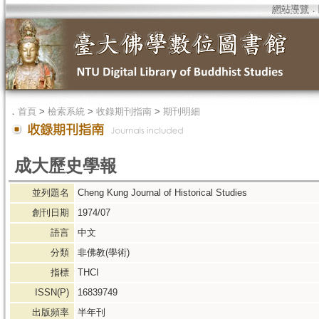
網站導覽
．
．
首頁
>
檢索系統
>
收錄期刊指南
>
期刊明細
成大歷史學報
並列題名
Cheng Kung Journal of Historical Studies
創刊日期
1974/07
語言
中文
分類
非佛教(學術)
指標
THCI
ISSN(P)
16839749
出版頻率
半年刊