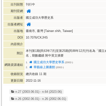
出刊狀態
刊行中
期刊官網
出版者
國立成功大學歷史系
出版者網址
出版地
臺南市, 臺灣 [Tainan shih, Taiwan]
DOI
10.7076/CKJHS
內容簡介
本刊第1期(民63年7月)至第25期(民88年12月)刊名為「
附註
名，期數繼續 附中英文摘要
國立成功大學歷史學系
1.
(2002-)
網路資源連結
華藝線上圖書館
2.
(2002-)
收錄狀況
總共收錄
11
期
更新日期
2022-11-16
n.27 (2003.06.01) - n.64 (2023.06)
n.26 (2002.06.01) - n.26 (2002.06.01)