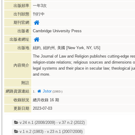
出版頻率
一年3次
出刊狀態
刊行中
期刊官網
出版者
Cambridge University Press
出版者網址
出版地
紐約, 紐約州, 美國 [New York, NY, US]
The Journal of Law and Religion publishes cutting-edge res
religion-state relations; religious sources and dimensions of
內容簡介
legal systems and their place in secular law; theological jur
and more.
附註
網路資源連結
Jstor
1.
(1983-)
收錄狀況
總共收錄
16
期
更新日期
2023-07-03
v.24 n.1 (2008/2009) - v.37 n.2 (2022)
v.1 n.2 (1983) - v.23 n.1 (2007/2008)