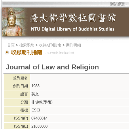
網站導覽
．
．
首頁
>
檢索系統
>
收錄期刊指南
>
期刊明細
Journal of Law and Religion
並列題名
創刊日期
1983
語言
英文
分類
非佛教(學術)
指標
ESCI
ISSN(P)
07480814
ISSN(E)
21633088