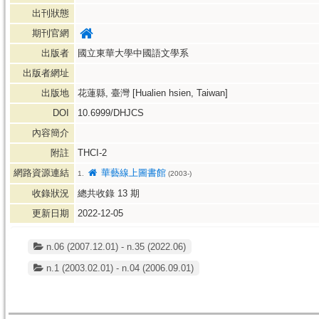
出刊狀態
期刊官網
出版者
國立東華大學中國語文學系
出版者網址
出版地
花蓮縣, 臺灣 [Hualien hsien, Taiwan]
DOI
10.6999/DHJCS
內容簡介
附註
THCI-2
網路資源連結
華藝線上圖書館
1.
(2003-)
收錄狀況
總共收錄
13
期
更新日期
2022-12-05
n.06 (2007.12.01) - n.35 (2022.06)
n.1 (2003.02.01) - n.04 (2006.09.01)