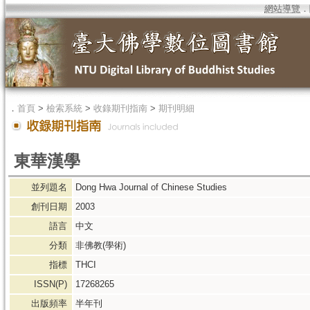
網站導覽
．
．
首頁
>
檢索系統
>
收錄期刊指南
>
期刊明細
東華漢學
並列題名
Dong Hwa Journal of Chinese Studies
創刊日期
2003
語言
中文
分類
非佛教(學術)
指標
THCI
ISSN(P)
17268265
出版頻率
半年刊