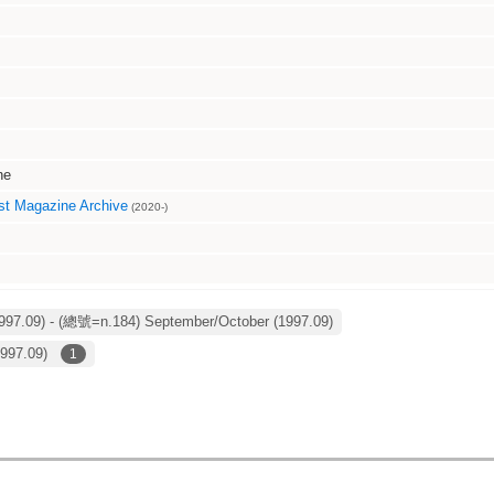
ne
t Magazine Archive
(2020-)
97.09) - (總號=n.184) September/October (1997.09)
1997.09)
1