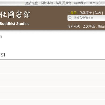
網站導覽
．
關於本館
．
諮詢委員會
．
聯絡我們
．
書目提供
．
｜
書目
｜
佛學著者
｜
站內
｜
檢索系統
．
全文專區
．
數位
細
st