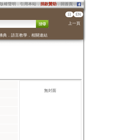
版權聲明
．
引用本站
．
捐款贊助
．
回首頁
．
日
EN
上一頁
佛典
．
語言教學
．
相關連結
無封面