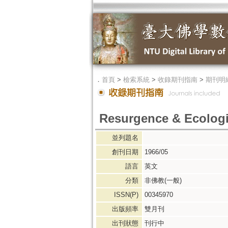
．
首頁
>
檢索系統
>
收錄期刊指南
>
期刊明
Resurgence & Ecologi
並列題名
創刊日期
1966/05
語言
英文
分類
非佛教(一般)
ISSN(P)
00345970
出版頻率
雙月刊
出刊狀態
刊行中